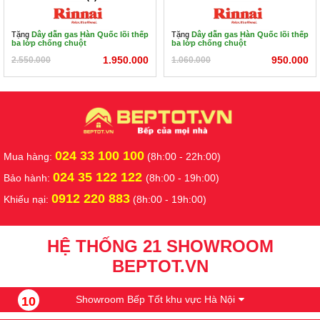
Tặng
Dây dẫn gas Hàn Quốc lõi thếp
Tặng
Dây dẫn gas Hàn Quốc lõi thếp
ba lớp chống chuột
ba lớp chống chuột
1.950.000
950.000
2.550.000
1.060.000
024 33 100 100
Mua hàng:
(8h:00 - 22h:00)
024 35 122 122
Bảo hành:
(8h:00 - 19h:00)
0912 220 883
Khiếu nại:
(8h:00 - 19h:00)
HỆ THỐNG 21 SHOWROOM
BEPTOT.VN
Showroom Bếp Tốt khu vực Hà Nội
10