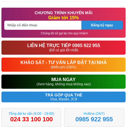
CHƯƠNG TRÌNH KHUYẾN MÃI
Giảm tới 15%
Đăng ký ngay
Chúng tôi sẽ gọi lại cho quý khách
LIÊN HỆ TRỰC TIẾP 0985 922 955
(Để có giá tốt nhất)
KHẢO SÁT - TƯ VẤN LẮP ĐẶT TẠI NHÀ
(Miễn phí 100%)
MUA NGAY
(Xem hàng, không mua không sao)
TRẢ GÓP QUA THẺ
Visa, Master, JCB
Tổng đài tư vấn (8:00 - 19:00)
Hotline (24/7)
024 33 100 100
0985 922 955