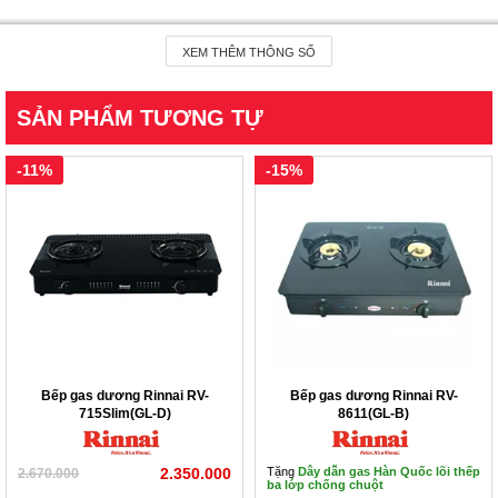
- Với kích thước nhỏ gọn Bếp gas Rinnai RV-6Double
XEM THÊM THÔNG SỐ
Glass(B) đang là sự quan tâm hàng đầu với gia đình và sinh
viên có khuôn viên để bếp chật hẹp.
SẢN PHẨM TƯƠNG TỰ
- Bếp đánh lửa bằng cơ dễ dàng sử dụng.
-11%
-15%
- Sản phẩm được thiết kế hiện đại phù hợp với nhu cầu nấu
nướng đa dạng của các gia đình. Bếp với đầu đốt bằng
đồng nguyên chất cho lửa xanh và tiết kiệm gas. Một bên
bếp có đầu hầm tiết kiệm gas 1 cách tối đa.
- Kiềng của bếp được làm bằng thép sơn tĩnh điện chịu lực
Bếp gas dương Rinnai RV-
Bếp gas dương Rinnai RV-
715Slim(GL-D)
8611(GL-B)
và chịu nhiệt siêu bền, chống trơn trượt đáy nồi.
Hiện sản phẩm bếp RV-6DoubleGlass đang được bày bán
2.350.000
Tặng
Dây dẫn gas Hàn Quốc lõi thếp
2.670.000
ba lớp chống chuột
tại Bếp Việt với giá ưu đãi nhất. Sản phẩm được bảo hành 2