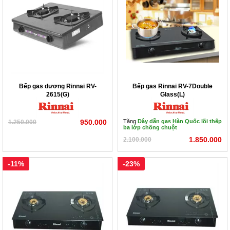
4) 359 Nguyễn Hoàng Tôn – Tây Hồ - Hà Nội
5) 345 Hà Huy Tập - Gia Lâm - Hà Nội
6) 249 Xuân Phương- Từ Liêm - Hà Nội
7) QL39A (Sát cầu Đào Viên) Dân Tiến – Khoái Châu –
Hưng Yên
Bếp gas dương Rinnai RV-
Bếp gas Rinnai RV-7Double
2615(G)
Glass(L)
950.000
Tặng
Dây dẫn gas Hàn Quốc lõi thếp
1.250.000
ba lớp chống chuột
1.850.000
2.100.000
-11%
-23%