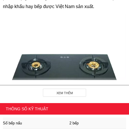
nhập khẩu hay bếp được Việt Nam sản xuất.
XEM THÊM
THÔNG SỐ KỸ THUẬT
Số bếp nấu
2 bếp