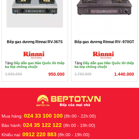
Bếp gas dương Rinnai RV-367S
Bếp gas dương Rinnai RV–970GT
Tặng
Dây dẫn gas Hàn Quốc lõi thếp
Tặng
Dây dẫn gas Hàn Quốc lõi thếp
ba lớp chống chuột
ba lớp chống chuột
950.000
1.440.000
1.060.000
1.780.000
024 33 100 100
Mua hàng:
(8h:00 - 22h:00)
024 35 122 122
Bảo hành:
(8h:00 - 19h:00)
0912 220 883
Khiếu nại:
(8h:00 - 19h:00)