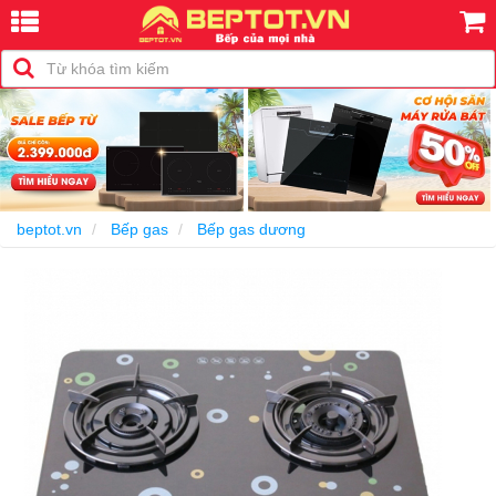
-30%
beptot.vn
Bếp gas
Bếp gas dương