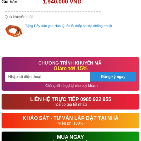
1.940.000 VND
Giá bán:
Quà khuyến mãi
Tặng Dây dẫn gas Hàn Quốc lõi thếp ba lớp chống chuột
CHƯƠNG TRÌNH KHUYẾN MÃI
Giảm tới 15%
Đăng ký ngay
Chúng tôi sẽ gọi lại cho quý khách
LIÊN HỆ TRỰC TIẾP 0985 922 955
(Để có giá tốt nhất)
KHẢO SÁT - TƯ VẤN LẮP ĐẶT TẠI NHÀ
(Miễn phí 100%)
MUA NGAY