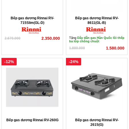
Bếp gas dương Rinnai RV-
Bếp gas dương Rinnai RV-
715Slim(GL-D)
8611(GL-B)
2.350.000
Tặng
Dây dẫn gas Hàn Quốc lõi thếp
2.670.000
ba lớp chống chuột
1.580.000
1.880.000
-12%
-24%
Bếp gas dương Rinnai RV-260G
Bếp gas dương Rinnai RV-
2615(G)