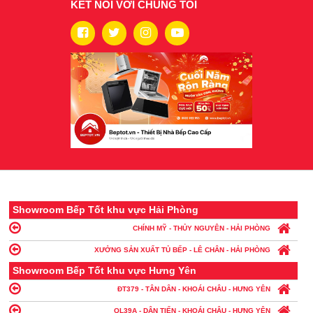
KẾT NỐI VỚI CHÚNG TÔI
Showroom Bếp Tốt khu vực Hải Phòng
CHÍNH MỸ - THỦY NGUYÊN - HẢI PHÒNG
XƯỞNG SẢN XUẤT TỦ BẾP - LÊ CHÂN - HẢI PHÒNG
Showroom Bếp Tốt khu vực Hưng Yên
ĐT379 - TÂN DÂN - KHOÁI CHÂU - HƯNG YÊN
QL39A - DÂN TIẾN - KHOÁI CHÂU - HƯNG YÊN