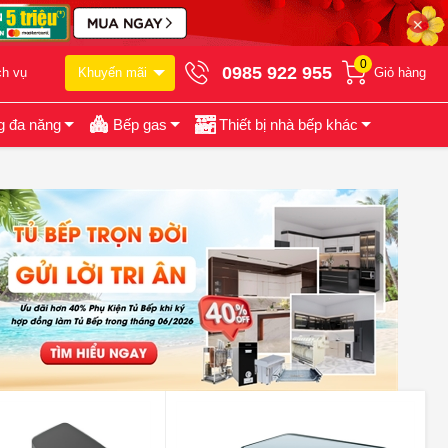
✕
0
0985 922 955
ch vụ
Khuyến mãi
Giỏ hàng
g đa năng
Bếp gas
Thiết bị nhà bếp khác