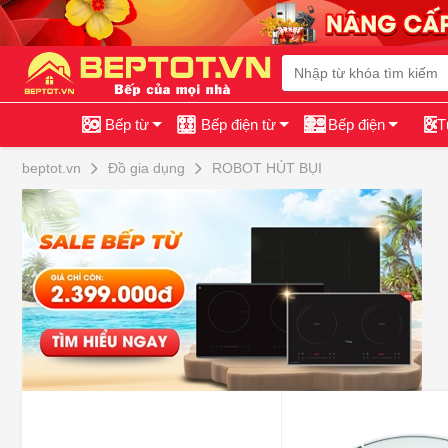
Bếp từ
Bếp điện từ
Bếp điện
T
beptot.vn
Đồ gia dụng
ROBOT HÚT BỤI