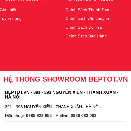
Giới thiệu
Chính Sách Thanh Toán
Tuyển dụng
Chính sách vận chuyển
Chính Sách Đổi Trả
Chính Sách Bảo Hành
HỆ THỐNG SHOWROOM BEPTOT.VN
BEPTOT.VN - 391 - 393 NGUYỄN XIỂN - THANH XUÂN -
HÀ NỘI
391 - 393 NGUYỄN XIỂN - THANH XUÂN - HÀ NỘI
Điện thoại:
0985 922 955
- Hotline:
0986 083 083