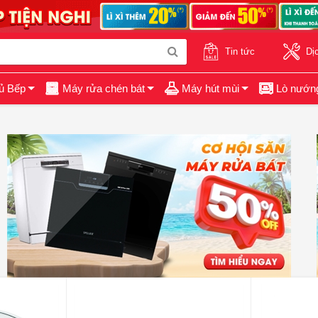
Tin tức
Dị
ủ Bếp
Máy rửa chén bát
Máy hút mùi
Lò nướn