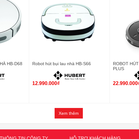
HÀ HB-D68
Robot hút bụi lau nhà HB-S66
ROBOT HÚT 
PLUS
12.990.000₫
22.990.000
Xem thêm
THÔNG TIN CÔNG TY
HỖ TRỢ KHÁCH HÀNG