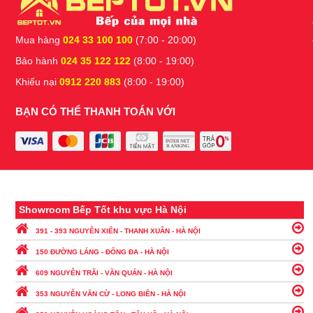
Mua hàng
024 33 100 100
(7:00 - 20:00)
Bảo hành
024 35 122 122
(8:00 - 19:00)
Khiếu nại
0912 220 883
(8:00 - 19:00)
BẠN CÓ THỂ THANH TOÁN VỚI
Showroom Bếp Tốt khu vực Hà Nội
391 - 393 NGUYỄN XIỂN - THANH XUÂN - HÀ NỘI
150 ĐƯỜNG LÁNG - ĐỐNG ĐA - HÀ NỘI
609 NGUYỄN TRÃI - VĂN QUÁN - HÀ NỘI
353 NGUYỄN VĂN CỪ - LONG BIÊN - HÀ NỘI