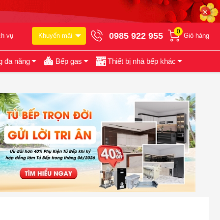
✕
0
0985 922 955
ch vụ
Khuyến mãi
Giỏ hàng
g đa năng
Bếp gas
Thiết bị nhà bếp khác