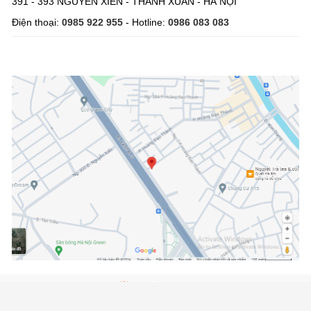
391 - 393 NGUYỄN XIỂN - THANH XUÂN - HÀ NỘI
Điện thoại:
0985 922 955
- Hotline:
0986 083 083