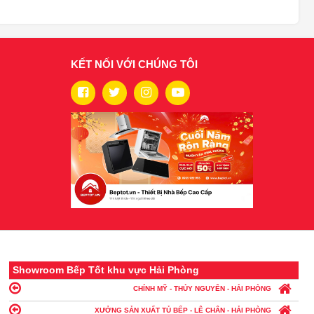
KẾT NỐI VỚI CHÚNG TÔI
Showroom Bếp Tốt khu vực Hải Phòng
CHÍNH MỸ - THỦY NGUYÊN - HẢI PHÒNG
XƯỞNG SẢN XUẤT TỦ BẾP - LÊ CHÂN - HẢI PHÒNG