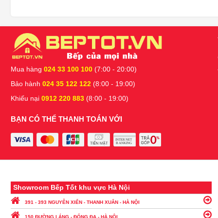
Mua hàng
024 33 100 100
(7:00 - 20:00)
Bảo hành
024 35 122 122
(8:00 - 19:00)
Khiếu nại
0912 220 883
(8:00 - 19:00)
BẠN CÓ THỂ THANH TOÁN VỚI
Showroom Bếp Tốt khu vực Hà Nội
391 - 393 NGUYỄN XIỂN - THANH XUÂN - HÀ NỘI
150 ĐƯỜNG LÁNG - ĐỐNG ĐA - HÀ NỘI