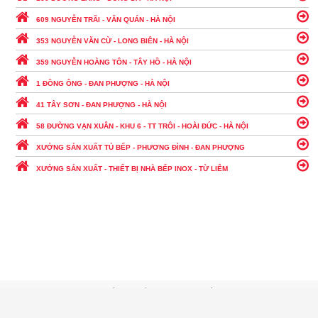
609 NGUYỄN TRÃI - VĂN QUÁN - HÀ NỘI
353 NGUYỄN VĂN CỪ - LONG BIÊN - HÀ NỘI
359 NGUYỄN HOÀNG TÔN - TÂY HỒ - HÀ NỘI
1 ĐỒNG ÔNG - ĐAN PHƯỢNG - HÀ NỘI
41 TÂY SƠN - ĐAN PHƯỢNG - HÀ NỘI
58 ĐƯỜNG VẠN XUÂN - KHU 6 - TT TRÔI - HOÀI ĐỨC - HÀ NỘI
XƯỞNG SẢN XUẤT TỦ BẾP - PHƯƠNG ĐÌNH - ĐAN PHƯỢNG
XƯỞNG SẢN XUẤT - THIẾT BỊ NHÀ BẾP INOX - TỪ LIÊM
© 2016 - Bản quyền của Công ty cổ phần Bếp Tốt Việt Nam
Địa chỉ trụ sở: 467 Hoàng Quốc Việt - Cầu Giấy - Hà Nội