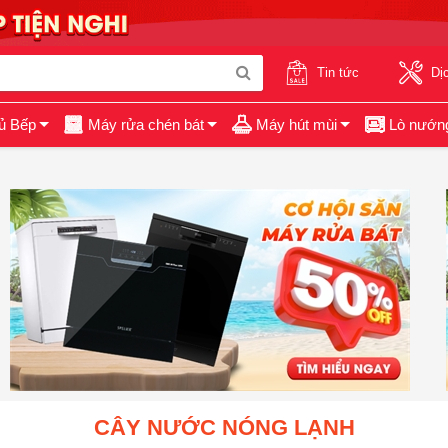
Tin tức
Dị
ủ Bếp
Máy rửa chén bát
Máy hút mùi
Lò nướn
CÂY NƯỚC NÓNG LẠNH