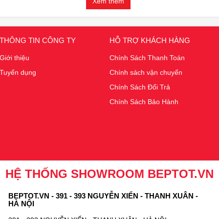
Xem thêm
THÔNG TIN CÔNG TY
HỖ TRỢ KHÁCH HÀNG
Giới thiệu
Chính Sách Thanh Toán
Tuyển dụng
Chính sách vận chuyển
Chính Sách Đổi Trả
Chính Sách Bảo Hành
HỆ THỐNG SHOWROOM BEPTOT.VN
BEPTOT.VN - 391 - 393 NGUYỄN XIỂN - THANH XUÂN -
HÀ NỘI