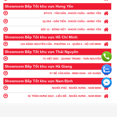
Showroom Bếp Tốt khu vực Hưng Yên
ĐT379 - TÂN DÂN - KHOÁI CHÂU - HƯNG YÊN
QL39A - DÂN TIẾN - KHOÁI CHÂU - HƯNG YÊN
ĐỘI 12 - ĐÔNG KẾT - KHOÁI CHÂU - HƯNG YÊN
Showroom Bếp Tốt khu vực Hồ Chí Minh
126 ĐẶNG NGUYÊN CẨN - PHƯỜNG 13 - QUẬN 6 - HỒ CHÍ MINH
Showroom Bếp Tốt khu vực Thái Nguyên
74 VIỆT BẮC - QUANG TRUNG - THÁI NGUYÊN
Showroom Bếp Tốt khu vực Hà Giang
57 BẾ VĂN ĐÀN - MINH KHAI - HÀ GIANG
Showroom Bếp Tốt khu vực Nam Định
NGHĨA PHÚ - NGHĨA HƯNG - NAM ĐỊNH
36 TRẦN HƯNG ĐẠO - LIỄU ĐỀ - NGHĨA HƯNG - NAM ĐỊNH