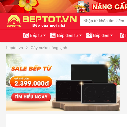
Bếp từ
Bếp điện từ
Bếp điện
T
beptot.vn
Cây nước nóng lạnh