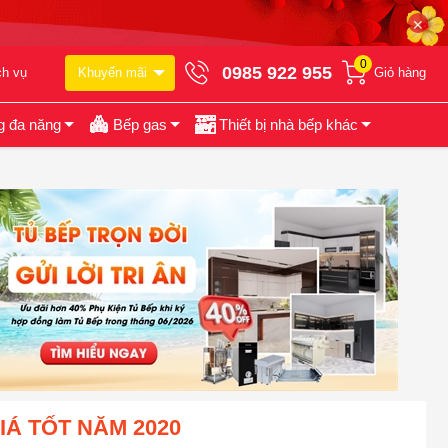
✕
0
0985 922 955
ch vụ
Khuyến mãi
Giỏ hàng
g đa năng
Bếp gas
Thiết bị nhà bếp khác
IÁ TỐT NĂM 2020