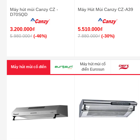
Máy hút mùi Canzy CZ -
Máy Hút Mùi Canzy CZ-A39
D70SQD
3.200.000₫
5.510.000₫
5.980.000₫
(-46%)
7.880.000₫
(-30%)
Máy hút mùi cổ
Máy hút mùi cổ điển
điển Eurosun