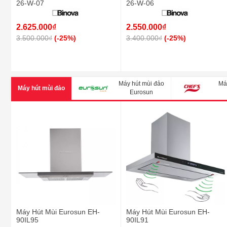
26-W-07
26-W-06
2.625.000₫
2.550.000₫
3.500.000₫
(-25%)
3.400.000₫
(-25%)
Máy hút mùi đảo
Má
Máy hút mùi đảo
Eurosun
Máy Hút Mùi Eurosun EH-
Máy Hút Mùi Eurosun EH-
90IL95
90IL91