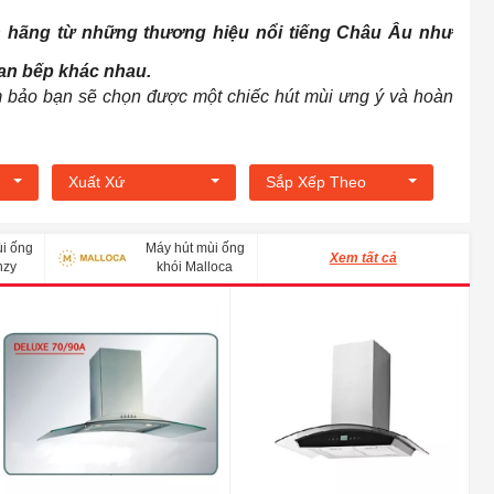
h hãng từ những thương hiệu nổi tiếng Châu Âu như
ian bếp khác nhau.
m bảo bạn sẽ chọn được một chiếc hút mùi ưng ý và hoàn
Xuất Xứ
Sắp Xếp Theo
i ống
Máy hút mùi ống
Xem tất cả
nzy
khói Malloca