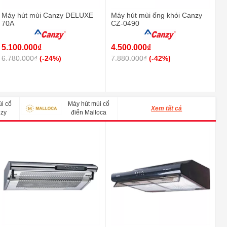
Máy hút mùi Canzy DELUXE
Máy hút mùi ống khói Canzy
70A
CZ-0490
5.100.000₫
4.500.000₫
6.780.000₫
(-24%)
7.880.000₫
(-42%)
i cổ
Máy hút mùi cổ
Xem tất cả
nzy
điển Malloca