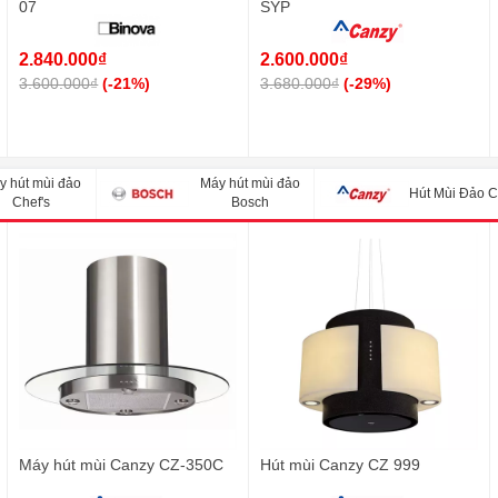
07
SYP
2.840.000₫
2.600.000₫
3.600.000₫
(-21%)
3.680.000₫
(-29%)
y hút mùi đảo
Máy hút mùi đảo
Hút Mùi Đảo 
Chef's
Bosch
Máy hút mùi Canzy CZ-350C
Hút mùi Canzy CZ 999