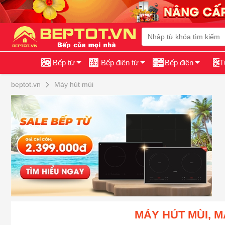
Bếp từ
Bếp điện từ
Bếp điện
T
beptot.vn
Máy hút mùi
MÁY HÚT MÙI, M