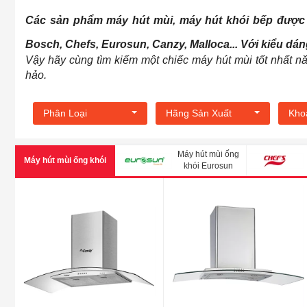
Các sản phẩm
máy hút mùi
,
máy hút khói bếp
được 
Bosch, Chefs, Eurosun, Canzy, Malloca... Với kiểu dán
Vậy hãy cùng tìm kiếm một chiếc máy hút mùi tốt nhất 
hảo.
Phân Loại
Hãng Sản Xuất
Kho
Máy hút mùi ống
Máy hút mùi ống khói
khói Eurosun