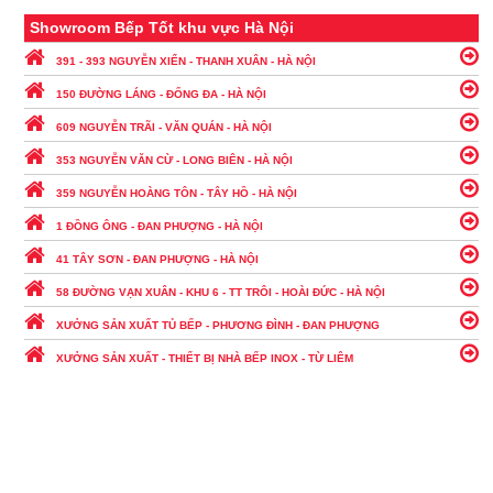
Showroom Bếp Tốt khu vực Hà Nội
391 - 393 NGUYỄN XIỂN - THANH XUÂN - HÀ NỘI
150 ĐƯỜNG LÁNG - ĐỐNG ĐA - HÀ NỘI
609 NGUYỄN TRÃI - VĂN QUÁN - HÀ NỘI
353 NGUYỄN VĂN CỪ - LONG BIÊN - HÀ NỘI
359 NGUYỄN HOÀNG TÔN - TÂY HỒ - HÀ NỘI
1 ĐỒNG ÔNG - ĐAN PHƯỢNG - HÀ NỘI
41 TÂY SƠN - ĐAN PHƯỢNG - HÀ NỘI
58 ĐƯỜNG VẠN XUÂN - KHU 6 - TT TRÔI - HOÀI ĐỨC - HÀ NỘI
XƯỞNG SẢN XUẤT TỦ BẾP - PHƯƠNG ĐÌNH - ĐAN PHƯỢNG
XƯỞNG SẢN XUẤT - THIẾT BỊ NHÀ BẾP INOX - TỪ LIÊM