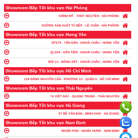
Showroom Bếp Tốt khu vực Hải Phòng
CHÍNH MỸ - THỦY NGUYÊN - HẢI PHÒNG
XƯỞNG SẢN XUẤT TỦ BẾP - LÊ CHÂN - HẢI PHÒNG
Showroom Bếp Tốt khu vực Hưng Yên
ĐT379 - TÂN DÂN - KHOÁI CHÂU - HƯNG YÊN
QL39A - DÂN TIẾN - KHOÁI CHÂU - HƯNG YÊN
ĐỘI 12 - ĐÔNG KẾT - KHOÁI CHÂU - HƯNG YÊN
Showroom Bếp Tốt khu vực Hồ Chí Minh
126 ĐẶNG NGUYÊN CẨN - PHƯỜNG 13 - QUẬN 6 - HỒ CHÍ MINH
Showroom Bếp Tốt khu vực Thái Nguyên
74 VIỆT BẮC - QUANG TRUNG - THÁI NGUYÊN
Showroom Bếp Tốt khu vực Hà Giang
57 BẾ VĂN ĐÀN - MINH KHAI - HÀ GIANG
Showroom Bếp Tốt khu vực Nam Định
NGHĨA PHÚ - NGHĨA HƯNG - NAM ĐỊNH