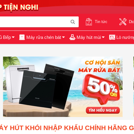
Tin tức
Dị
ủ Bếp
Máy rửa chén bát
Máy hút mùi
Lò nướn
ÁY HÚT KHÓI NHẬP KHẨU CHÍNH HÃNG G