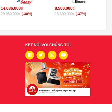
14.686.000₫
8.500.000₫
20.980.000₫
(-30%)
13.600.000₫
(-37%)
KẾT NỐI VỚI CHÚNG TÔI