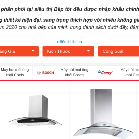
phân phối tại siêu thị Bếp tốt đều được nhập khẩu chín
g thiết kế hiện đại, sang trọng thích hợp với nhiều không g
năm 2020 cho nhà bếp của mình trong danh sách dưới đây, đả
(Hiển thị thêm)
ảng Giá
Kích Thước
Công Suất
Máy hút mùi ống
Máy hút mùi ống
Máy hút mù
khói Chefs
khói Bosch
khói Ca