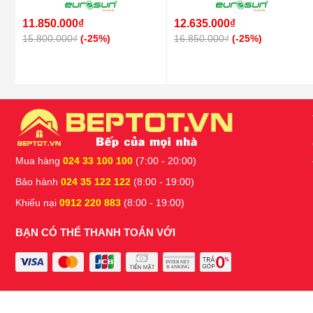
11.850.000₫
12.635.000₫
15.800.000₫
(-25%)
16.850.000₫
(-25%)
Mua hàng
024 33 100 100
(7:00 - 20:00)
Bảo hành
024 35 122 122
(8:00 - 19:00)
Khiếu nại
0912 220 883
(8:00 - 19:00)
BẠN CÓ THỂ THANH TOÁN VỚI