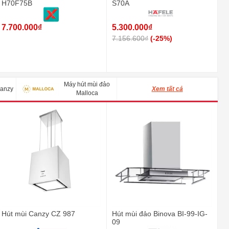
H70F75B
S70A
7.700.000₫
5.300.000₫
7.156.600₫
(-25%)
Máy hút mùi đảo
Canzy
Xem tất cả
Malloca
Hút mùi Canzy CZ 987
Hút mùi đảo Binova BI-99-IG-
09