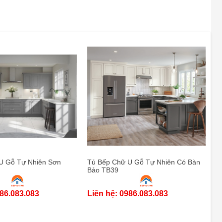
U Gỗ Tự Nhiên Sơn
Tủ Bếp Chữ U Gỗ Tự Nhiên Có Bàn
Bảo TB39
986.083.083
Liên hệ: 0986.083.083