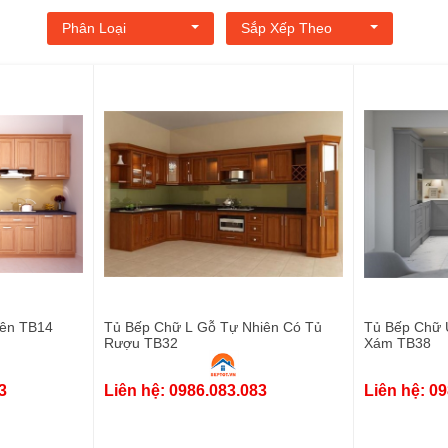
Phân Loại
Sắp Xếp Theo
ên​ TB14
Tủ Bếp Chữ L Gỗ Tự Nhiên Có Tủ
Tủ Bếp Chữ 
Rượu TB32
Xám TB38
3
Liên hệ: 0986.083.083
Liên hệ: 0