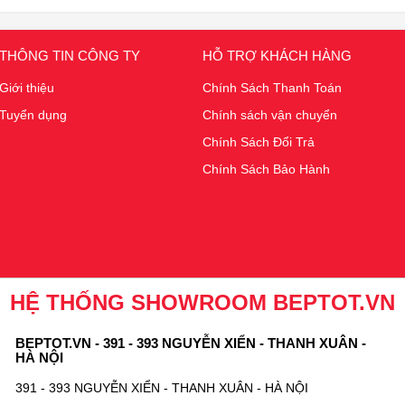
THÔNG TIN CÔNG TY
HỖ TRỢ KHÁCH HÀNG
Giới thiệu
Chính Sách Thanh Toán
Tuyển dụng
Chính sách vận chuyển
Chính Sách Đổi Trả
Chính Sách Bảo Hành
HỆ THỐNG SHOWROOM BEPTOT.VN
BEPTOT.VN - 391 - 393 NGUYỄN XIỂN - THANH XUÂN -
HÀ NỘI
391 - 393 NGUYỄN XIỂN - THANH XUÂN - HÀ NỘI