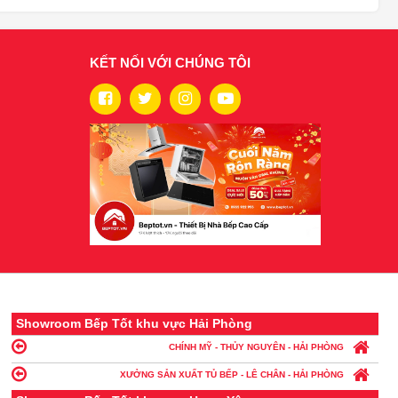
KẾT NỐI VỚI CHÚNG TÔI
Showroom Bếp Tốt khu vực Hải Phòng
CHÍNH MỸ - THỦY NGUYÊN - HẢI PHÒNG
XƯỞNG SẢN XUẤT TỦ BẾP - LÊ CHÂN - HẢI PHÒNG