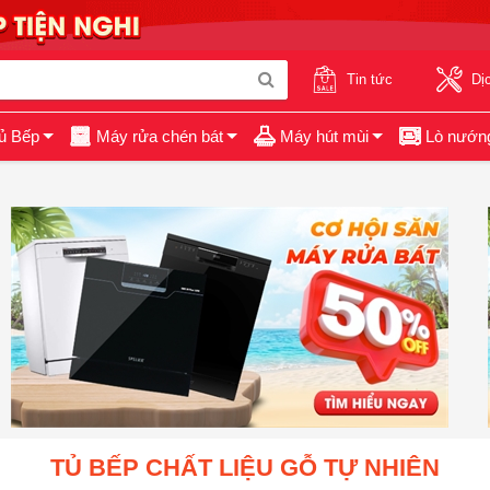
Tin tức
Dị
ủ Bếp
Máy rửa chén bát
Máy hút mùi
Lò nướn
TỦ BẾP CHẤT LIỆU GỖ TỰ NHIÊN