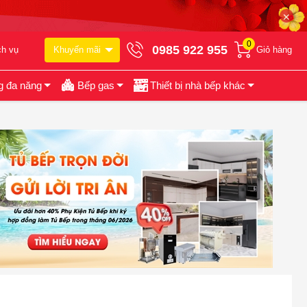
✕
0
0985 922 955
ch vụ
Khuyến mãi
Giỏ hàng
g đa năng
Bếp gas
Thiết bị nhà bếp khác