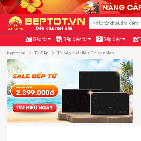
Bếp từ
Bếp điện từ
Bếp điện
T
beptot.vn
Tủ Bếp
Tủ bếp chất liệu Gỗ tự nhiên