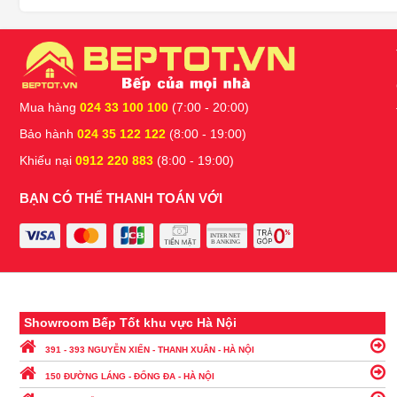
Mua hàng
024 33 100 100
(7:00 - 20:00)
Bảo hành
024 35 122 122
(8:00 - 19:00)
Khiếu nại
0912 220 883
(8:00 - 19:00)
BẠN CÓ THỂ THANH TOÁN VỚI
Showroom Bếp Tốt khu vực Hà Nội
391 - 393 NGUYỄN XIỂN - THANH XUÂN - HÀ NỘI
150 ĐƯỜNG LÁNG - ĐỐNG ĐA - HÀ NỘI