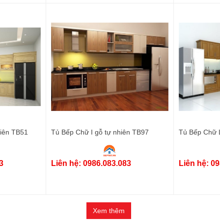
iên TB51
Tủ Bếp Chữ I gỗ tự nhiên TB97
Tủ Bếp Chữ 
3
Liên hệ: 0986.083.083
Liên hệ: 0
Xem thêm