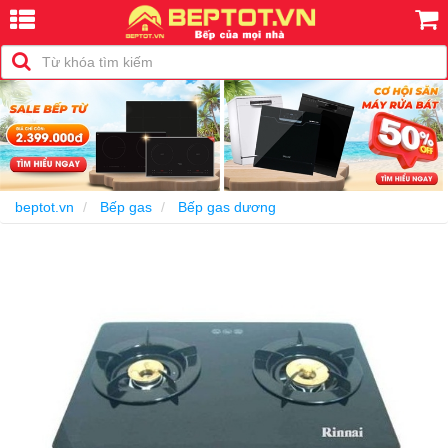
-15%
beptot.vn
Bếp gas
Bếp gas dương