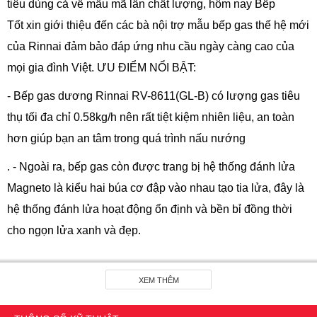
tiêu dùng cả về mẫu mã lẫn chất lượng, hôm nay Bếp
Tốt xin giới thiệu đến các bà nội trợ mẫu bếp gas thế hệ mới
của Rinnai đảm bảo đáp ứng nhu cầu ngày càng cao của
mọi gia đình Việt. ƯU ĐIỂM NỔI BẬT:
- Bếp gas dương Rinnai RV-8611(GL-B) có lượng gas tiêu
thụ tối đa chỉ 0.58kg/h nên rất tiệt kiệm nhiên liệu, an toàn
hơn giúp bạn an tâm trong quá trình nấu nướng
. - Ngoài ra, bếp gas còn được trang bị hệ thống đánh lửa
Magneto là kiểu hai búa cơ đập vào nhau tạo tia lửa, đây là
hệ thống đánh lửa hoạt động ổn định và bền bỉ đồng thời
cho ngọn lửa xanh và đẹp.
- Bếp sử dụng đầu đốt thông thường có các khe nhỏ bao
quanh đầu đốt để cho ngọn lửa to hơn và giữ nhiệt độ ổn
XEM THÊM
định. Đầu đốt của bếp tiết kiệm gas nên lượng gas tiêu thụ