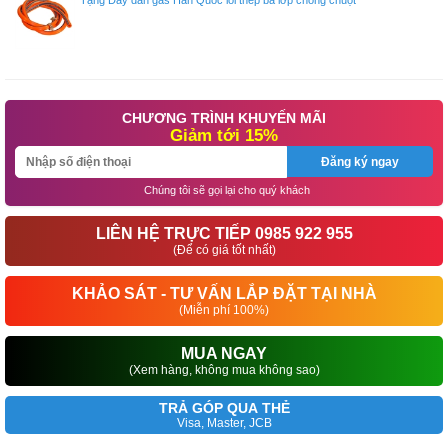
CHƯƠNG TRÌNH KHUYẾN MÃI
Giảm tới 15%
Đăng ký ngay
Chúng tôi sẽ gọi lại cho quý khách
LIÊN HỆ TRỰC TIẾP 0985 922 955
(Để có giá tốt nhất)
KHẢO SÁT - TƯ VẤN LẮP ĐẶT TẠI NHÀ
(Miễn phí 100%)
MUA NGAY
(Xem hàng, không mua không sao)
TRẢ GÓP QUA THẺ
Visa, Master, JCB