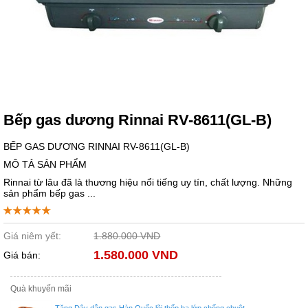
Bếp gas dương Rinnai RV-8611(GL-B)
BẾP GAS DƯƠNG RINNAI RV-8611(GL-B)
MÔ TẢ SẢN PHẨM
Rinnai từ lâu đã là thương hiệu nổi tiếng uy tín, chất lượng. Những
sản phẩm bếp gas ...
Giá niêm yết:
1.880.000 VND
1.580.000 VND
Giá bán:
Quà khuyến mãi
Tặng Dây dẫn gas Hàn Quốc lõi thếp ba lớp chống chuột