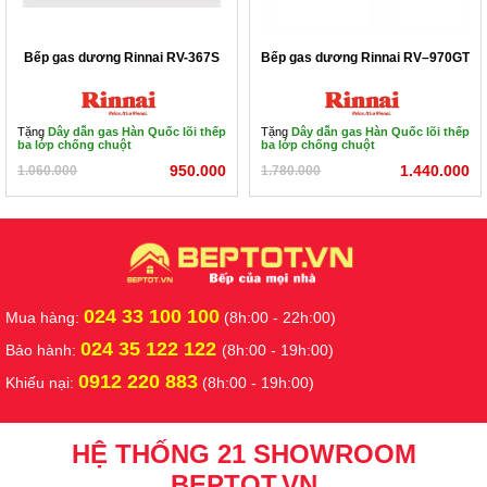
Bếp gas dương Rinnai RV-367S
Bếp gas dương Rinnai RV–970GT
Tặng
Dây dẫn gas Hàn Quốc lõi thếp
Tặng
Dây dẫn gas Hàn Quốc lõi thếp
ba lớp chống chuột
ba lớp chống chuột
950.000
1.440.000
1.060.000
1.780.000
024 33 100 100
Mua hàng:
(8h:00 - 22h:00)
024 35 122 122
Bảo hành:
(8h:00 - 19h:00)
0912 220 883
Khiếu nại:
(8h:00 - 19h:00)
HỆ THỐNG 21 SHOWROOM
BEPTOT.VN