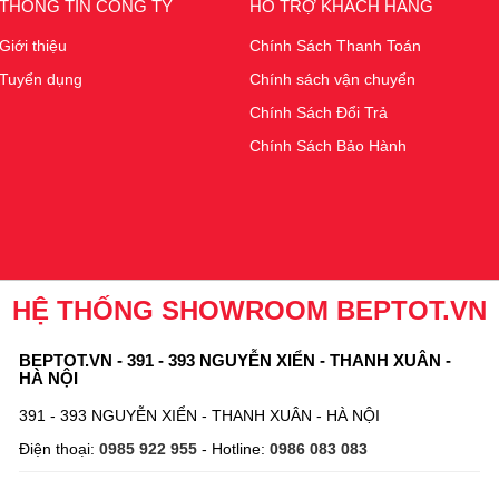
THÔNG TIN CÔNG TY
HỖ TRỢ KHÁCH HÀNG
Giới thiệu
Chính Sách Thanh Toán
Tuyển dụng
Chính sách vận chuyển
Chính Sách Đổi Trả
Chính Sách Bảo Hành
HỆ THỐNG SHOWROOM BEPTOT.VN
BEPTOT.VN - 391 - 393 NGUYỄN XIỂN - THANH XUÂN -
HÀ NỘI
391 - 393 NGUYỄN XIỂN - THANH XUÂN - HÀ NỘI
Điện thoại:
0985 922 955
- Hotline:
0986 083 083