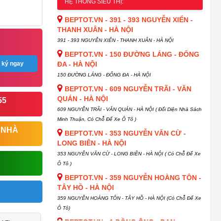
HỆ THỐNG SIÊU THỊ:
BEPTOT.VN - 391 - 393 NGUYỄN XIỂN -
THANH XUÂN - HÀ NỘI
391 - 393 NGUYỄN XIỂN - THANH XUÂN - HÀ NỘI
BEPTOT.VN - 150 ĐƯỜNG LÁNG - ĐỐNG
 ký ngay
ĐA - HÀ NỘI
150 ĐƯỜNG LÁNG - ĐỐNG ĐA - HÀ NỘI
BEPTOT.VN - 609 NGUYỄN TRÃI - VĂN
QUÁN - HÀ NỘI
55
609 NGUYỄN TRÃI - VĂN QUÁN - HÀ NỘI ( Đối Diện Nhà Sách
Minh Thuận, Có Chỗ Để Xe Ô Tô )
 NHÀ
BEPTOT.VN - 353 NGUYỄN VĂN CỪ -
LONG BIÊN - HÀ NỘI
353 NGUYỄN VĂN CỪ - LONG BIÊN - HÀ NỘI ( Có Chỗ Để Xe
Ô Tô )
BEPTOT.VN - 359 NGUYỄN HOÀNG TÔN -
TÂY HỒ - HÀ NỘI
359 NGUYỄN HOÀNG TÔN - TÂY HỒ - HÀ NỘI (Có Chỗ Để Xe
Ô Tô)