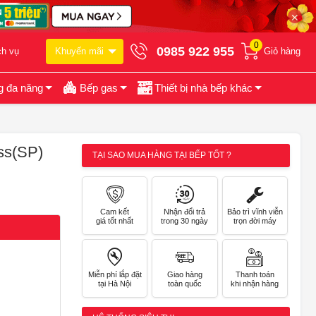
✕
0
0985 922 955
ch vụ
Khuyến mãi
Giỏ hàng
g đa năng
Bếp gas
Thiết bị nhà bếp khác
ss(SP)
TẠI SAO MUA HÀNG TẠI BẾP TỐT ?
Cam kết
Nhận đổi trả
Bảo trì vĩnh viễn
giá tốt nhất
trong 30 ngày
trọn đời máy
Miễn phí lắp đặt
Giao hàng
Thanh toán
tại Hà Nội
toàn quốc
khi nhận hàng