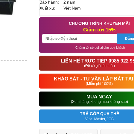
Bảo hành:
2 năm
Xuất xứ:
Việt Nam
CHƯƠNG TRÌNH KHUYẾN MÃI
Giảm tới 15%
Đăng
Chúng tôi sẽ gọi lại cho quý khách
LIÊN HỆ TRỰC TIẾP 0985 922 9
(Để có giá tốt nhất)
KHẢO SÁT - TƯ VẤN LẮP ĐẶT TẠI
(Miễn phí 100%)
MUA NGAY
(Xem hàng, không mua không sao)
TRẢ GÓP QUA THẺ
Visa, Master, JCB