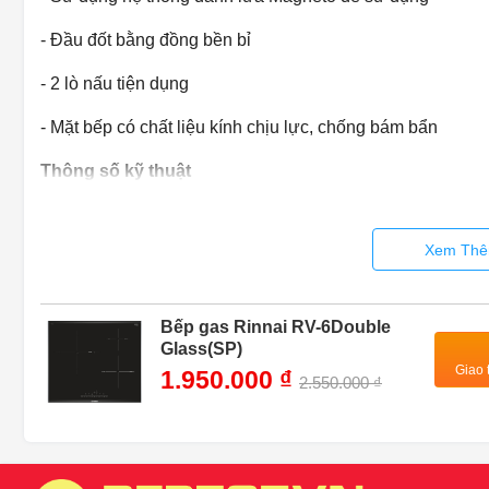
- Đầu đốt bằng đồng bền bỉ
- 2 lò nấu tiện dụng
- Mặt bếp có chất liệu kính chịu lực, chống bám bẩn
Thông số kỹ thuật
- Màu sắc: Đen
Xem Thê
- Chất liệu đầu đốt: Đồng thau
- Số lượng bếp nấu: 2 bếp
Bếp gas Rinnai RV-6Double
- Mặt bếp: Kính chịu lực
Glass(SP)
Giao 
1.950.000 ₫
2.550.000 ₫
- Kiềng : Thép sơn tĩnh điện
- Lượng gas tiêu thụ: 0.38kg/h