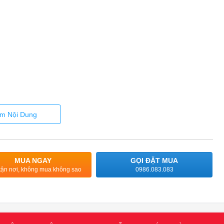
m Nội Dung
MUA NGAY
GỌI ĐẶT MUA
tận nơi, không mua không sao
0986.083.083