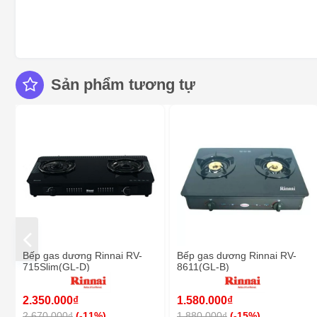
Sản phẩm tương tự
Bếp gas dương Rinnai RV-
Bếp gas dương Rinnai RV-
715Slim(GL-D)
8611(GL-B)
2.350.000₫
1.580.000₫
2.670.000₫
(-11%)
1.880.000₫
(-15%)