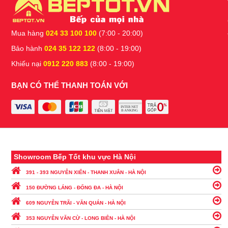
Mua hàng
024 33 100 100
(7:00 - 20:00)
Bảo hành
024 35 122 122
(8:00 - 19:00)
Khiếu nại
0912 220 883
(8:00 - 19:00)
BẠN CÓ THỂ THANH TOÁN VỚI
Showroom Bếp Tốt khu vực Hà Nội
391 - 393 NGUYỄN XIỂN - THANH XUÂN - HÀ NỘI
150 ĐƯỜNG LÁNG - ĐỐNG ĐA - HÀ NỘI
609 NGUYỄN TRÃI - VĂN QUÁN - HÀ NỘI
353 NGUYỄN VĂN CỪ - LONG BIÊN - HÀ NỘI