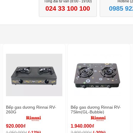
Tổng đài tư vấn (8:00 - 19:00)
Hotline (
024 33 100 100
0985 92
Bếp gas dương Rinnai RV-
Bếp gas dương Rinnai RV-
260G
7Slim(GL-Bubble)
920.000₫
1.940.000₫
1.050.000₫
(-12%)
2.800.000₫
(-30%)