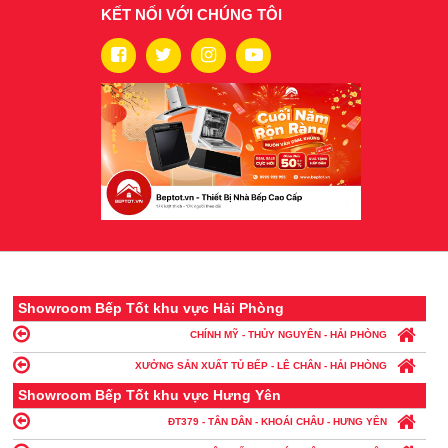
KẾT NỐI VỚI CHÚNG TÔI
Showroom Bếp Tốt khu vực Hải Phòng
CHÍNH MỸ - THỦY NGUYÊN - HẢI PHÒNG
XƯỞNG SẢN XUẤT TỦ BẾP - LÊ CHÂN - HẢI PHÒNG
Showroom Bếp Tốt khu vực Hưng Yên
ĐT379 - TÂN DÂN - KHOÁI CHÂU - HƯNG YÊN