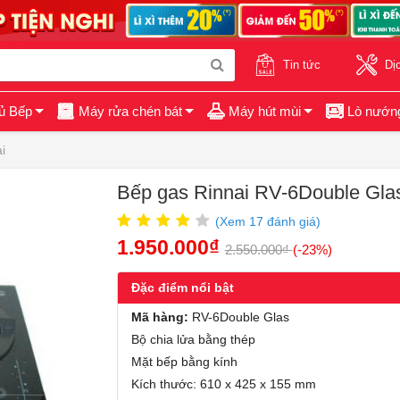
Tin tức
Dị
ủ Bếp
Máy rửa chén bát
Máy hút mùi
Lò nướn
i
Bếp gas Rinnai RV-6Double Gla
(Xem
17
đánh giá)
1.950.000₫
2.550.000₫
(-23%)
Đặc điểm nổi bật
Mã hàng:
RV-6Double Glas
Bộ chia lửa bằng thép
Mặt bếp bằng kính
Kích thước: 610 x 425 x 155 mm