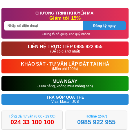
CHƯƠNG TRÌNH KHUYẾN MÃI
Giảm tới 15%
Đăng ký ngay
Chúng tôi sẽ gọi lại cho quý khách
LIÊN HỆ TRỰC TIẾP 0985 922 955
(Để có giá tốt nhất)
KHẢO SÁT - TƯ VẤN LẮP ĐẶT TẠI NHÀ
(Miễn phí 100%)
MUA NGAY
(Xem hàng, không mua không sao)
TRẢ GÓP QUA THẺ
Visa, Master, JCB
Tổng đài tư vấn (8:00 - 19:00)
Hotline (24/7)
024 33 100 100
0985 922 955