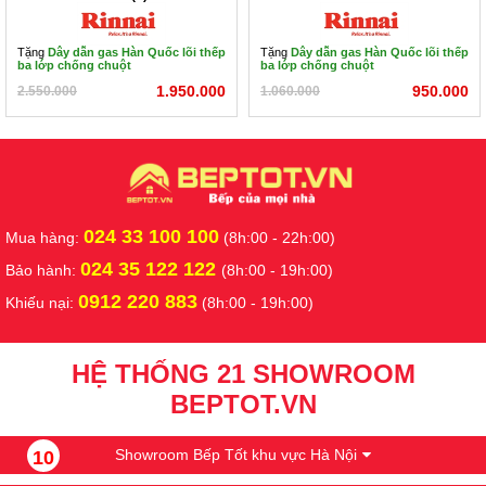
Tặng
Dây dẫn gas Hàn Quốc lõi thếp
Tặng
Dây dẫn gas Hàn Quốc lõi thếp
ba lớp chống chuột
ba lớp chống chuột
1.950.000
950.000
2.550.000
1.060.000
024 33 100 100
Mua hàng:
(8h:00 - 22h:00)
024 35 122 122
Bảo hành:
(8h:00 - 19h:00)
0912 220 883
Khiếu nại:
(8h:00 - 19h:00)
HỆ THỐNG 21 SHOWROOM
BEPTOT.VN
Showroom Bếp Tốt khu vực Hà Nội
10