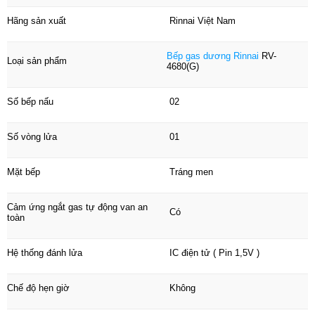
Hãng sản xuất
Rinnai Việt Nam
Bề mặt bếp rộng và hợp với nhũng ngôi nhà có diện tích lớn
và không gian bếp rộng
Bếp gas dương Rinnai
RV-
Loại sản phẩm
4680(G)
Mặt bếp được sơn phủ lớp Teflon không trầy xước và độ
bền cao
Số bếp nấu
02
Bếp gas Rinnai RV-4680G được trang bị hệ thống đánh lửa
Số vòng lửa
01
IC và đầu cảm biến nhiệt ngắt gas tự động.
- Thiết kế theo tiêu chuẩn và chất lượng tuyệt hảo căn bếp Á
Mặt bếp
Tráng men
Đông
Cảm ứng ngắt gas tự động van an
Có
toàn
- Bếp : 02 lò 1 lớn - 1 nhỏ
- Đánh lửa : PIN
Hệ thống đánh lửa
IC điện tử ( Pin 1,5V )
- Khóa nút tự động
Chế độ hẹn giờ
Không
- Bộ chia lửa : Hợp kim atimon