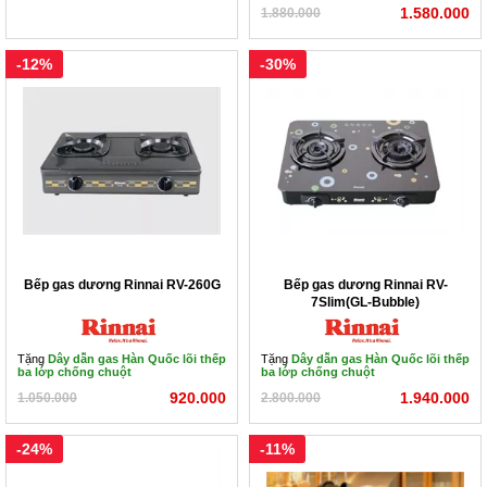
Hệ thống Showroom của Beptot.vn
1.580.000
1.880.000
1) 326 - 330 Đường Láng – Đống Đa – Hà Nội
-12%
-30%
2) 30B Phạm Văn Đồng - Cầu Giấy - Hà Nội
3) 338 Nguyễn Văn Cừ - Long Biên – Hà Nội
4) 359 Nguyễn Hoàng Tôn – Tây Hồ - Hà Nội
5) 345 Hà Huy Tập - Gia Lâm - Hà Nội
6) 249 Xuân Phương- Từ Liêm - Hà Nội
Bếp gas dương Rinnai RV-260G
Bếp gas dương Rinnai RV-
7Slim(GL-Bubble)
7) QL39A (Sát cầu Đào Viên) Dân Tiến – Khoái Châu –
Hưng Yên
Tặng
Dây dẫn gas Hàn Quốc lõi thếp
Tặng
Dây dẫn gas Hàn Quốc lõi thếp
ba lớp chống chuột
ba lớp chống chuột
920.000
1.940.000
1.050.000
2.800.000
-24%
-11%