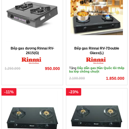
Bếp gas dương Rinnai RV-
Bếp gas Rinnai RV-7Double
2615(G)
Glass(L)
950.000
Tặng
Dây dẫn gas Hàn Quốc lõi thếp
1.250.000
ba lớp chống chuột
1.850.000
2.100.000
-11%
-23%