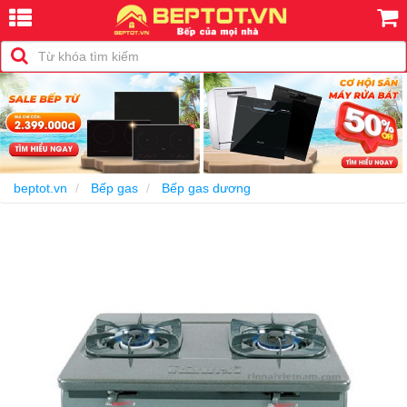
-32%
beptot.vn
Bếp gas
Bếp gas dương