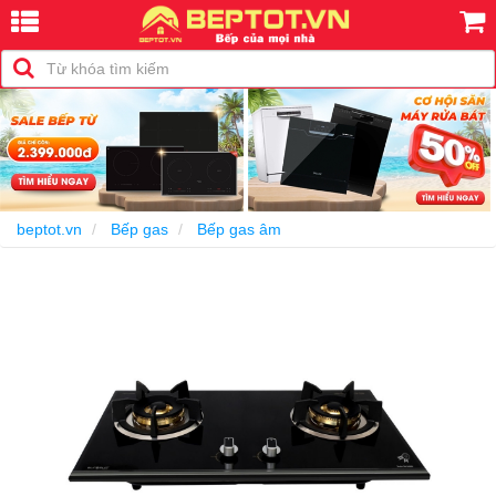
-16%
beptot.vn
Bếp gas
Bếp gas âm