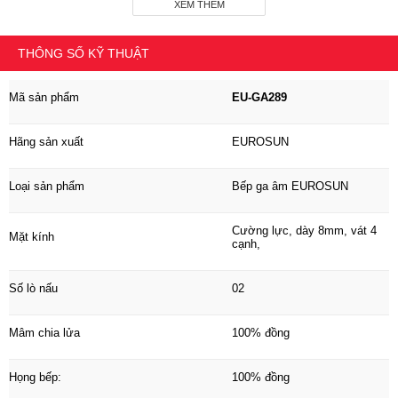
XEM THÊM
Mặt kính Cường lực, dày 8mm, vát 4 cạnh,
THÔNG SỐ KỸ THUẬT
Số lò nấu 02
Mã sản phẩm
EU-GA289
Mâm chia lửa 100% đồng
Họng bếp: 100% đồng
Hãng sản xuất
EUROSUN
Kiềng Gang đúc, Chống trượt
Loại sản phẩm
Bếp ga âm EUROSUN
Chế độ hầm tiết kiệm ga
Cường lực, dày 8mm, vát 4
Mặt kính
Có Chế độ ngăt ga an toàn Orkali
cạnh,
Made in Spain) Sứ dánh lửa Double line Made in Spain
Số lò nấu
02
Tiết kiệm gas >30%
Mâm chia lửa
100% đồng
Hệ thống đánh lửa Pin( DC)
Họng bếp:
100% đồng
Lượng gá tiêu thụ 0.28 kg/h/lò