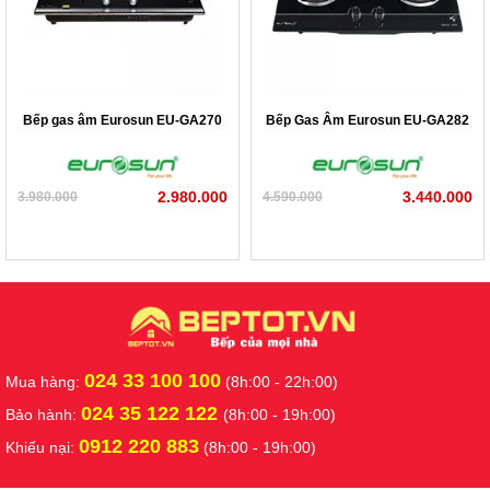
Bếp gas âm Eurosun EU-GA270
Bếp Gas Âm Eurosun EU-GA282
2.980.000
3.440.000
3.980.000
4.590.000
024 33 100 100
Mua hàng:
(8h:00 - 22h:00)
024 35 122 122
Bảo hành:
(8h:00 - 19h:00)
0912 220 883
Khiếu nại:
(8h:00 - 19h:00)