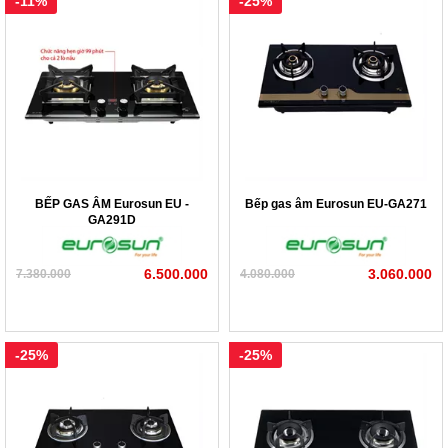
-11%
-25%
BẾP GAS ÂM Eurosun EU -
Bếp gas âm Eurosun EU-GA271
GA291D
6.500.000
3.060.000
7.380.000
4.080.000
-25%
-25%