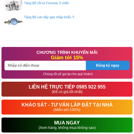
Tặng Bộ nồi từ Fivestar 3 chiếc
Tặng Bộ van dây gas nhập khẩu Ý
CHƯƠNG TRÌNH KHUYẾN MÃI
Giảm tới 15%
Đăng ký ngay
Chúng tôi sẽ gọi lại cho quý khách
LIÊN HỆ TRỰC TIẾP 0985 922 955
(Để có giá tốt nhất)
KHẢO SÁT - TƯ VẤN LẮP ĐẶT TẠI NHÀ
(Miễn phí 100%)
MUA NGAY
(Xem hàng, không mua không sao)