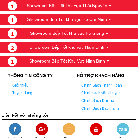
Showroom Bếp Tốt khu vực Thái Nguyên
1
Showroom Bếp Tốt khu vực Hồ Chí Minh
1
Showroom Bếp Tốt khu vực Hà Giang
1
Showroom Bếp Tốt khu vực Nam Định
2
Showroom Bếp Tốt Khu Vực Ninh Bình
1
THÔNG TIN CÔNG TY
HỖ TRỢ KHÁCH HÀNG
Giới thiệu
Chính Sách Thanh Toán
Tuyển dụng
Chính sách vận chuyển
Chính Sách Đổi Trả
Chính Sách Bảo Hành
Liên kết với chúng tôi
zalo