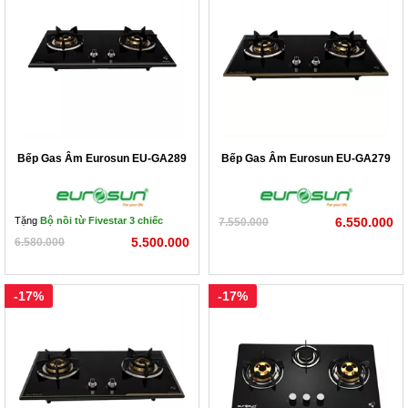
7) QL39A (Sát cầu Đào Viên) Dân Tiến – Khoái Châu –
Hưng Yên
Bếp Gas Âm Eurosun EU-GA289
Bếp Gas Âm Eurosun EU-GA279
Tặng
Bộ nồi từ Fivestar 3 chiếc
6.550.000
7.550.000
5.500.000
6.580.000
-17%
-17%