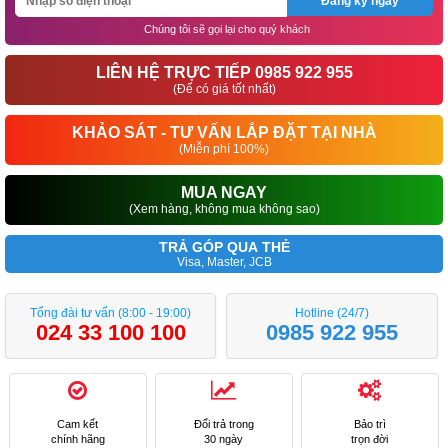
Đăng ký ngay
Chúng tôi sẽ gọi lại cho quý khách
LIÊN HỆ TRỰC TIẾP 0985 922 955
(Để có giá tốt nhất)
KHẢO SÁT - TƯ VẤN LẮP ĐẶT TẠI NHÀ
(Miễn phí 100%)
MUA NGAY
(Xem hàng, không mua không sao)
TRẢ GÓP QUA THẺ
Visa, Master, JCB
Tổng đài tư vấn (8:00 - 19:00)
Hotline (24/7)
024 33 100 100
0985 922 955
Cam kết
Đổi trả trong
Bảo trì
chính hãng
30 ngày
trọn đời