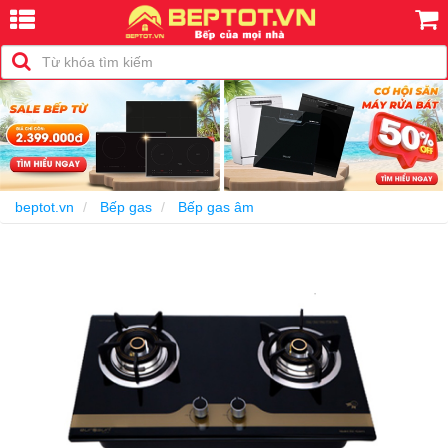
-25%
beptot.vn
Bếp gas
Bếp gas âm