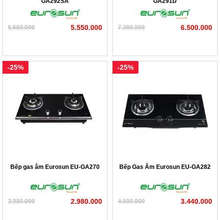
GA292SA
GA291D
5.550.000
6.500.000
5.680.000
7.380.000
-25%
-25%
Bếp gas âm Eurosun EU-GA270
Bếp Gas Âm Eurosun EU-GA282
2.980.000
3.440.000
3.980.000
4.590.000