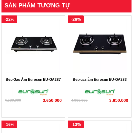
Kích thước sản phẩm
730R x 410S x 108mm
SẢN PHẨM TƯƠNG TỰ
cũng như chính sách mua hàng.
Kích thước khoét đá
630R* 350Smm
-22%
-26%
Liên hệ theo số điện thoại
0986.083.083 – 024 33 100
100
nếu có bất cứ thắc mắc nào về sản phẩm để được giải
đáp đầy đủ nhất.
Hệ thống Showroom của Beptot.vn
1) 326 - 330 Đường Láng – Đống Đa – Hà Nội
2) 30B Phạm Văn Đồng - Cầu Giấy - Hà Nội
Bếp Gas Âm Eurosun EU-GA287
Bếp gas âm Eurosun EU-GA283
3) 338 Nguyễn Văn Cừ - Long Biên – Hà Nội
4) 359 Nguyễn Hoàng Tôn – Tây Hồ - Hà Nội
3.650.000
3.650.000
4.680.000
4.980.000
5) 345 Hà Huy Tập - Gia Lâm - Hà Nội
6) 249 Xuân Phương- Từ Liêm - Hà Nội
-16%
-13%