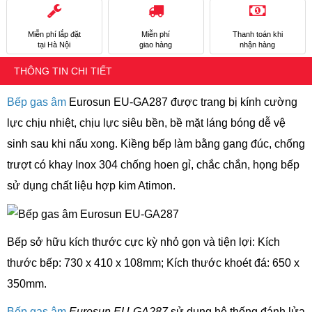
Miễn phí lắp đặt
Miễn phí
Thanh toán khi
tại Hà Nội
giao hàng
nhận hàng
THÔNG TIN CHI TIẾT
Bếp gas âm
Eurosun EU-GA287 được trang bị kính cường
lực chịu nhiệt, chịu lực siêu bền, bề mặt láng bóng dễ vệ
sinh sau khi nấu xong. Kiềng bếp làm bằng gang đúc, chống
trượt có khay Inox 304 chống hoen gỉ, chắc chắn, họng bếp
sử dụng chất liệu hợp kim Atimon.
Bếp sở hữu kích thước cực kỳ nhỏ gọn và tiện lợi: Kích
thước bếp: 730 x 410 x 108mm; Kích thước khoét đá: 650 x
350mm.
Bếp gas âm
Eurosun EU-GA287
sử dụng hệ thống đánh lửa