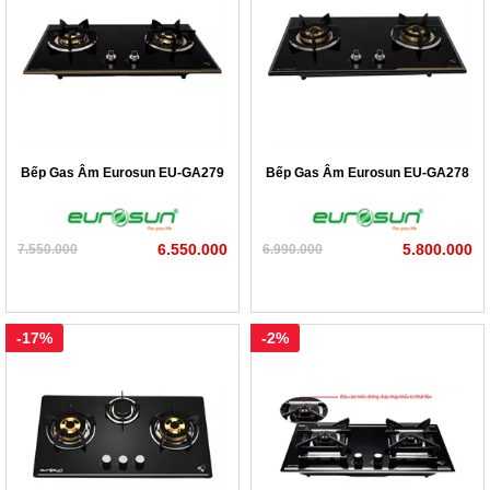
1) 326 - 330 Đường Láng – Đống Đa – Hà Nội
2) 30B Phạm Văn Đồng - Cầu Giấy - Hà Nội
3) 338 Nguyễn Văn Cừ - Long Biên – Hà Nội
4) 359 Nguyễn Hoàng Tôn – Tây Hồ - Hà Nội
Bếp Gas Âm Eurosun EU-GA279
Bếp Gas Âm Eurosun EU-GA278
5) 345 Hà Huy Tập - Gia Lâm - Hà Nội
6) 249 Xuân Phương- Từ Liêm - Hà Nội
6.550.000
5.800.000
7.550.000
6.990.000
7) QL39A (Sát cầu Đào Viên) Dân Tiến – Khoái Châu –
Hưng Yên
-17%
-2%