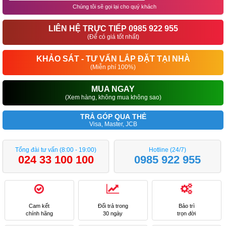
Chúng tôi sẽ gọi lại cho quý khách
LIÊN HỆ TRỰC TIẾP 0985 922 955
(Để có giá tốt nhất)
KHẢO SÁT - TƯ VẤN LẮP ĐẶT TẠI NHÀ
(Miễn phí 100%)
MUA NGAY
(Xem hàng, không mua không sao)
TRẢ GÓP QUA THẺ
Visa, Master, JCB
Tổng đài tư vấn (8:00 - 19:00)
Hotline (24/7)
024 33 100 100
0985 922 955
Cam kết
Đổi trả trong
Bảo trì
chính hãng
30 ngày
trọn đời