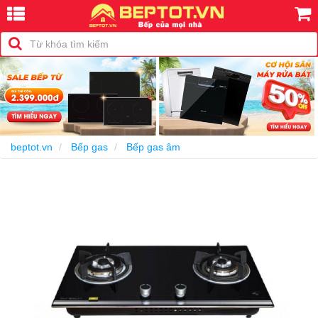
-22%
beptot.vn
Bếp gas
Bếp gas âm