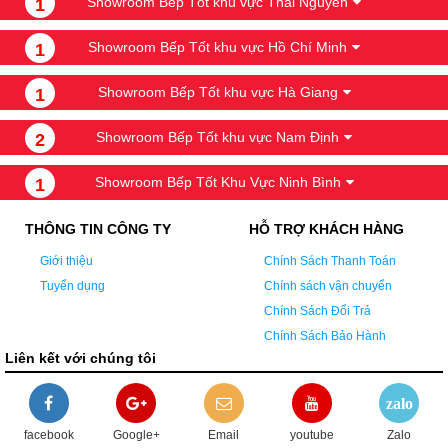
Showroom Bếp Tốt khu vực Thái Nguyên
1
Showroom Bếp Tốt khu vực Hồ Chí Minh
1
Showroom Bếp Tốt khu vực Hà Giang
1
Showroom Bếp Tốt khu vực Nam Định
2
Showroom Bếp Tốt Khu Vực Ninh Bình
1
THÔNG TIN CÔNG TY
HỖ TRỢ KHÁCH HÀNG
Giới thiệu
Chính Sách Thanh Toán
Tuyển dụng
Chính sách vận chuyển
Chính Sách Đổi Trả
Chính Sách Bảo Hành
Liên kết với chúng tôi
zalo
facebook
Google+
Email
youtube
Zalo