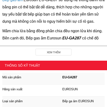
bằng pin có thể bật tắt dễ dàng, thích hợp cho những người
tay yếu bật/ tắt bếp giúp bạn có thể hoàn toàn yên tâm sử
dụng mà không còn nỗi lo nguy hiểm bởi sự cố rò gas.
Mâm chia lửa bằng đồng phân chia đều ngọn lửa khi dùng.
Bên cạnh đó, Bếp gas âm Eurosun
EU-GA287
có chế độ
hầm tiết kiệm gas và cảm biến nhanh giúp rút ngắn thời gian
tiết kiệm gas với lượng gas tiêu thụ: 0,28kg/h/lò.
XEM THÊM
Đặc biệt, bộ phận cảm biến nhiệt an toàn tự động khóa gas
THÔNG SỐ KỸ THUẬT
Orkli (Made in Spain). Khi lửa bị tắt đột ngột do gió thổi hoặc
đun nấu bị trào nước. Lửa tắt sau 3 giây, bộ phận cảm biến
Mã sản phẩm
EU-GA287
sẽ tự động ngắt gas và bộ phận đánh lửa tốt, an toàn được
Hãng sản xuất
EUROSUN
thiết kế với thời gian đánh lửa phải từ 3 đến 15 giây, tránh
nguy cơ cháy nổ rò rỉ gas.
Loại sản phẩm
Bếp ga âm EUROSUN