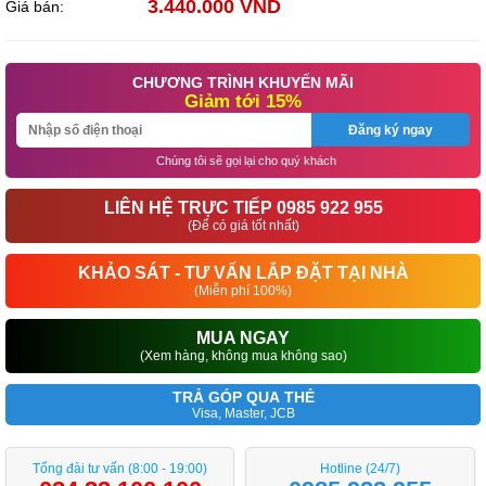
3.440.000 VND
Giá bán:
CHƯƠNG TRÌNH KHUYẾN MÃI
Giảm tới 15%
Đăng ký ngay
Chúng tôi sẽ gọi lại cho quý khách
LIÊN HỆ TRỰC TIẾP 0985 922 955
(Để có giá tốt nhất)
KHẢO SÁT - TƯ VẤN LẮP ĐẶT TẠI NHÀ
(Miễn phí 100%)
MUA NGAY
(Xem hàng, không mua không sao)
TRẢ GÓP QUA THẺ
Visa, Master, JCB
Tổng đài tư vấn (8:00 - 19:00)
Hotline (24/7)