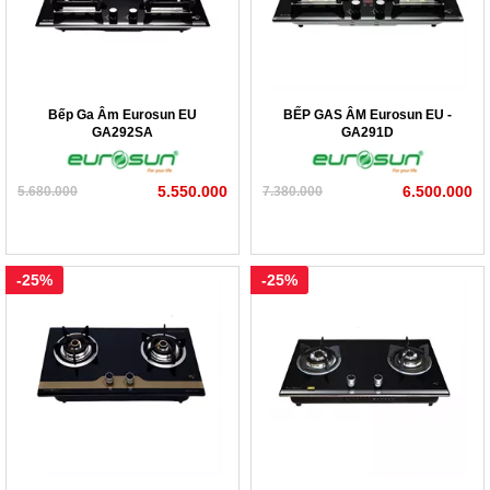
Bếp Ga Âm Eurosun EU
BẾP GAS ÂM Eurosun EU -
GA292SA
GA291D
5.550.000
6.500.000
5.680.000
7.380.000
-25%
-25%