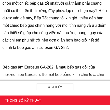
chọn một chiếc bếp gas tốt nhất với giá thành phải chăng
nhất có thể trên thị trường đầy phức tạp như hiện nay? Hiểu
được vấn đề này, Bếp Tốt chúng tôi xin giới thiệu đến bạn
một chiếc bếp gas chính hãng với mọi tính năng và ưu điểm
cần thiết sẽ giúp cho công việc nấu nướng hàng ngày của
các chị em phụ nữ trở nên đơn giản hơn bao giờ hết đó
chính là bếp gas âm Eurosun GA-282.
Bếp gas âm Eurosun GA-282 là mẫu bếp gas đôi của
thương hiệu Eurosun. Bề mặt bếp bằng kính chịu lực, chịu
nhiệt màu đen, có độ dày 8mm. Bếp gồm 2 lò nấu sử dụng
XEM THÊM
mâm chia lửa bằng đồng có độ bền cao, bởi đồng có khả
năng chịu được nhiệt độ lớn, chống cong vênh. Bếp có hệ
THÔNG SỐ KỸ THUẬT
thống kiềng gang đúc chắc chắn chống trơn trượt với mọi