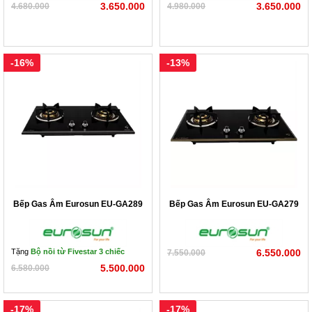
3.650.000
3.650.000
4.680.000
4.980.000
1) 326 - 330 Đường Láng – Đống Đa – Hà Nội
2) 30B Phạm Văn Đồng - Cầu Giấy - Hà Nội
-16%
-13%
3) 338 Nguyễn Văn Cừ - Long Biên – Hà Nội
4) 359 Nguyễn Hoàng Tôn – Tây Hồ - Hà Nội
5) 345 Hà Huy Tập - Gia Lâm - Hà Nội
6) 249 Xuân Phương- Từ Liêm - Hà Nội
7) QL39A (Sát cầu Đào Viên) Dân Tiến – Khoái Châu –
Bếp Gas Âm Eurosun EU-GA289
Bếp Gas Âm Eurosun EU-GA279
Hưng Yên
Tặng
Bộ nồi từ Fivestar 3 chiếc
6.550.000
7.550.000
5.500.000
6.580.000
-17%
-17%