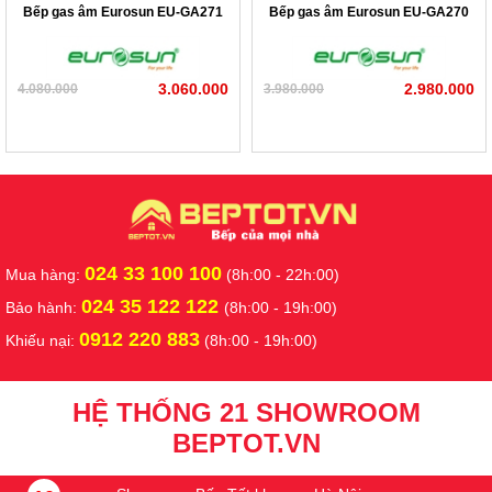
Bếp gas âm Eurosun EU-GA271
Bếp gas âm Eurosun EU-GA270
3.060.000
2.980.000
4.080.000
3.980.000
024 33 100 100
Mua hàng:
(8h:00 - 22h:00)
024 35 122 122
Bảo hành:
(8h:00 - 19h:00)
0912 220 883
Khiếu nại:
(8h:00 - 19h:00)
HỆ THỐNG 21 SHOWROOM
BEPTOT.VN