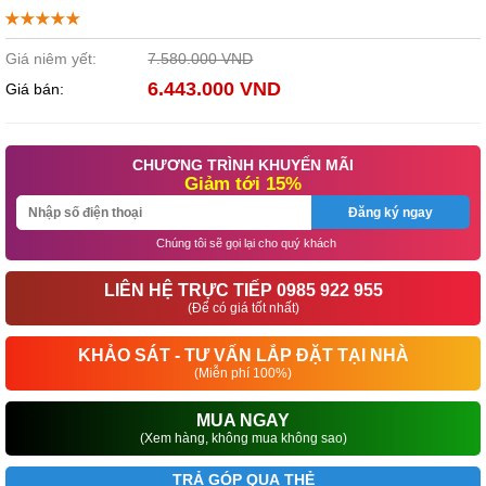
Giá niêm yết:
7.580.000 VND
6.443.000 VND
Giá bán:
CHƯƠNG TRÌNH KHUYẾN MÃI
Giảm tới 15%
Đăng ký ngay
Chúng tôi sẽ gọi lại cho quý khách
LIÊN HỆ TRỰC TIẾP 0985 922 955
(Để có giá tốt nhất)
KHẢO SÁT - TƯ VẤN LẮP ĐẶT TẠI NHÀ
(Miễn phí 100%)
MUA NGAY
(Xem hàng, không mua không sao)
TRẢ GÓP QUA THẺ