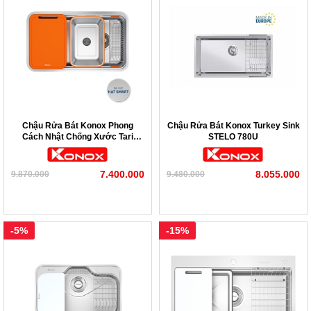
Chậu Rửa Bát Konox Phong
Chậu Rửa Bát Konox Turkey Sink
Cách Nhật Chống Xước Tari
STELO 780U
Smart 8047
7.400.000
8.055.000
9.870.000
9.480.000
-5%
-15%