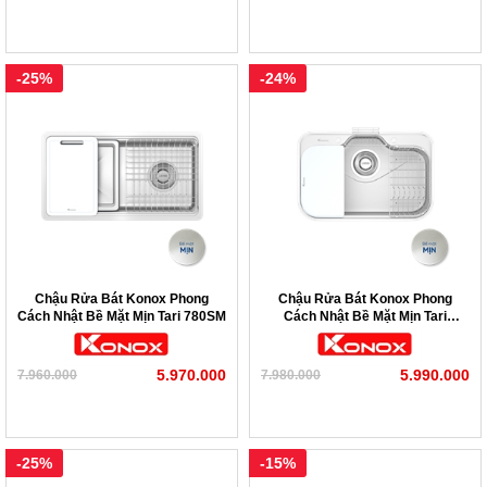
vuông hiện đại
Bảo hành chính hãng 10 (năm) cho chậu rửa – 3 (năm)
-25%
-24%
cho hệ thống ống xả
Tìm hiểu thêm chậu rửa bát Overmount Series
Chậu Rửa Bát Konox Phong
Chậu Rửa Bát Konox Phong
Cách Nhật Bề Mặt Mịn Tari 780SM
Cách Nhật Bề Mặt Mịn Tari
7851SM
5.970.000
5.990.000
7.960.000
7.980.000
-25%
-15%