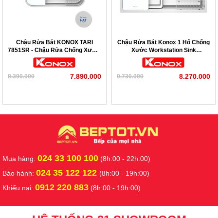
Chậu Rửa Bát KONOX TARI
Chậu Rửa Bát Konox 1 Hố Chống
7851SR - Chậu Rửa Chống Xước,
Xước Workstation Sink
Phong Cách Nhật
KN8751TS Dekor
7.890.000
8.270.000
8.390.000
9.730.000
024 33 100 100
Mua hàng:
(8h:00 - 22h:00)
024 35 122 122
Bảo hành:
(8h:00 - 19h:00)
0912 220 883
Khiếu nại:
(8h:00 - 19h:00)