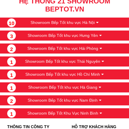
HỆ THỐNG 21 SHOWROOM
BEPTOT.VN
Showroom Bếp Tốt khu vực Hà Nội
10
Showroom Bếp Tốt khu vực Hưng Yên
3
Showroom Bếp Tốt khu vực Hải Phòng
2
Showroom Bếp Tốt khu vực Thái Nguyên
1
Showroom Bếp Tốt khu vực Hồ Chí Minh
1
Showroom Bếp Tốt khu vực Hà Giang
1
Showroom Bếp Tốt khu vực Nam Định
2
Showroom Bếp Tốt Khu Vực Ninh Bình
1
THÔNG TIN CÔNG TY
HỖ TRỢ KHÁCH HÀNG