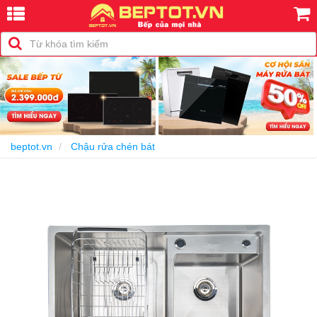
-15%
beptot.vn
Chậu rửa chén bát