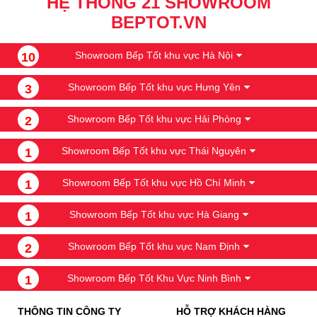
HỆ THỐNG 21 SHOWROOM
BEPTOT.VN
Showroom Bếp Tốt khu vực Hà Nội
10
Showroom Bếp Tốt khu vực Hưng Yên
3
Showroom Bếp Tốt khu vực Hải Phòng
2
Showroom Bếp Tốt khu vực Thái Nguyên
1
Showroom Bếp Tốt khu vực Hồ Chí Minh
1
Showroom Bếp Tốt khu vực Hà Giang
1
Showroom Bếp Tốt khu vực Nam Định
2
Showroom Bếp Tốt Khu Vực Ninh Bình
1
THÔNG TIN CÔNG TY
HỖ TRỢ KHÁCH HÀNG