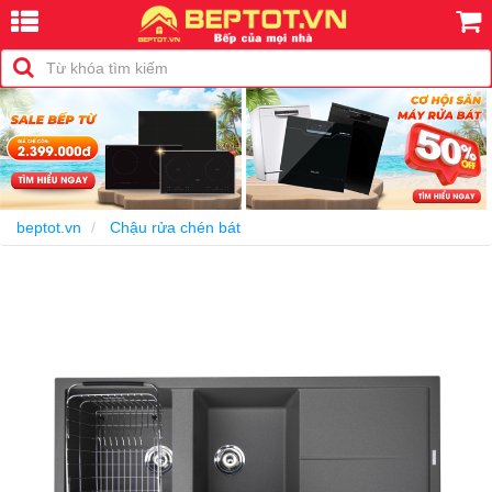
-15%
beptot.vn
Chậu rửa chén bát