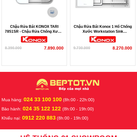
Chậu Rửa Bát KONOX TARI
Chậu Rửa Bát Konox 1 Hố Chống
7851SR - Chậu Rửa Chống Xước,
Xước Workstation Sink
Phong Cách Nhật
KN8751TS Dekor
7.890.000
8.270.000
8.390.000
9.730.000
024 33 100 100
Mua hàng:
(8h:00 - 22h:00)
024 35 122 122
Bảo hành:
(8h:00 - 19h:00)
0912 220 883
Khiếu nại:
(8h:00 - 19h:00)