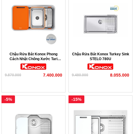
Chậu Rửa Bát Konox Phong
Chậu Rửa Bát Konox Turkey Sink
Cách Nhật Chống Xước Tari
STELO 780U
Smart 8047
7.400.000
8.055.000
9.870.000
9.480.000
-5%
-15%