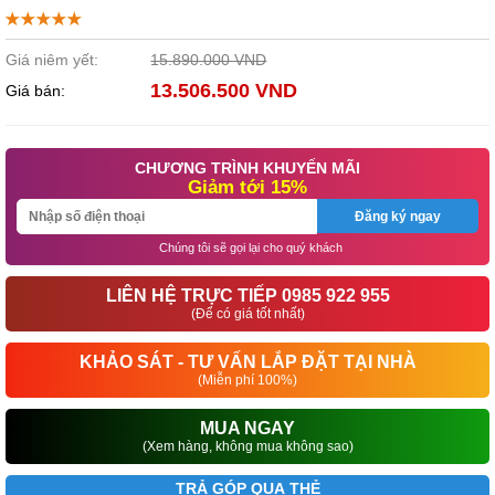
Giá niêm yết:
15.890.000 VND
13.506.500 VND
Giá bán:
CHƯƠNG TRÌNH KHUYẾN MÃI
Giảm tới 15%
Đăng ký ngay
Chúng tôi sẽ gọi lại cho quý khách
LIÊN HỆ TRỰC TIẾP 0985 922 955
(Để có giá tốt nhất)
KHẢO SÁT - TƯ VẤN LẮP ĐẶT TẠI NHÀ
(Miễn phí 100%)
MUA NGAY
(Xem hàng, không mua không sao)
TRẢ GÓP QUA THẺ