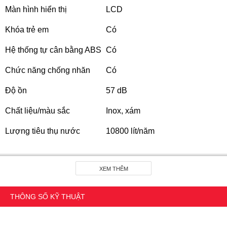
Màn hình hiển thị
LCD
Khóa trẻ em
Có
Hệ thống tự cân bằng ABS
Có
Chức năng chống nhăn
Có
Độ ồn
57 dB
Chất liệu/màu sắc
Inox, xám
Lượng tiêu thụ nước
10800 lít/năm
Công suất giặt
1-9 Kg
XEM THÊM
Kích thước bề mặt
850 x 590 x 540 mm
THÔNG SỐ KỸ THUẬT