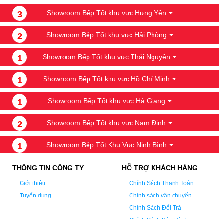
Showroom Bếp Tốt khu vực Hưng Yên
3
Showroom Bếp Tốt khu vực Hải Phòng
2
Showroom Bếp Tốt khu vực Thái Nguyên
1
Showroom Bếp Tốt khu vực Hồ Chí Minh
1
Showroom Bếp Tốt khu vực Hà Giang
1
Showroom Bếp Tốt khu vực Nam Định
2
Showroom Bếp Tốt Khu Vực Ninh Bình
1
THÔNG TIN CÔNG TY
HỖ TRỢ KHÁCH HÀNG
Giới thiệu
Chính Sách Thanh Toán
Tuyển dụng
Chính sách vận chuyển
Chính Sách Đổi Trả