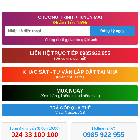
CHƯƠNG TRÌNH KHUYẾN MÃI
Giảm tới 15%
Đăng ký ngay
Chúng tôi sẽ gọi lại cho quý khách
LIÊN HỆ TRỰC TIẾP 0985 922 955
(Để có giá tốt nhất)
KHẢO SÁT - TƯ VẤN LẮP ĐẶT TẠI NHÀ
(Miễn phí 100%)
MUA NGAY
(Xem hàng, không mua không sao)
TRẢ GÓP QUA THẺ
Visa, Master, JCB
Tổng đài tư vấn (8:00 - 19:00)
Hotline (24/7)
024 33 100 100
0985 922 955