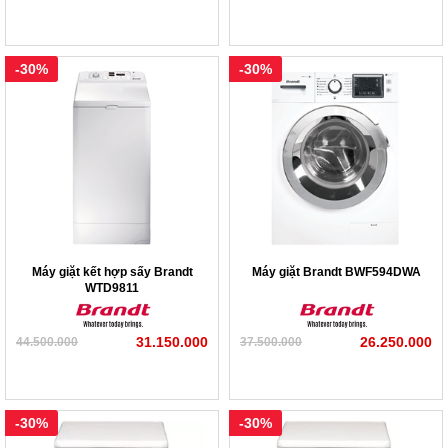
-30%
-30%
Máy giặt kết hợp sấy Brandt
Máy giặt Brandt BWF594DWA
WTD9811
31.150.000
26.250.000
44.500.000
37.500.000
-30%
-30%