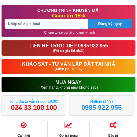
CHƯƠNG TRÌNH KHUYẾN MÃI
Giảm tới 15%
Đăng ký ngay
Chúng tôi sẽ gọi lại cho quý khách
LIÊN HỆ TRỰC TIẾP 0985 922 955
(Để có giá tốt nhất)
KHẢO SÁT - TƯ VẤN LẮP ĐẶT TẠI NHÀ
(Miễn phí 100%)
MUA NGAY
(Xem hàng, không mua không sao)
Tổng đài tư vấn (8:00 - 19:00)
Hotline (24/7)
024 33 100 100
0985 922 955
Cam kết
Đổi trả trong
Bảo trì