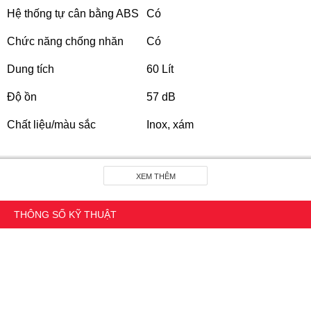
Hệ thống tự cân bằng ABS
Có
Chức năng chống nhăn
Có
Dung tích
60 Lít
Độ ồn
57 dB
Chất liệu/màu sắc
Inox, xám
Lượng tiêu thụ nước
9900 lít/năm
XEM THÊM
Công suất giặt
1-8 Kg
Kích thước bề mặt
850 x 590 x 540 mm
THÔNG SỐ KỸ THUẬT