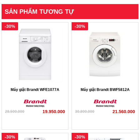
SẢN PHẨM TƯƠNG TỰ
-30%
-30%
Máy giặt Brandt WFE1077A
Máy giặt Brandt BWF5812A
19.950.000
21.560.000
28.500.000
30.800.000
-30%
-30%