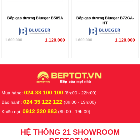
Bếp gas dương Blueger B585A
Bếp gas dương Blueger B72GA-
HT
1.120.000
1.120.000
1.600.000
1.600.000
024 33 100 100
Mua hàng:
(8h:00 - 22h:00)
024 35 122 122
Bảo hành:
(8h:00 - 19h:00)
0912 220 883
Khiếu nại:
(8h:00 - 19h:00)
HỆ THỐNG 21 SHOWROOM