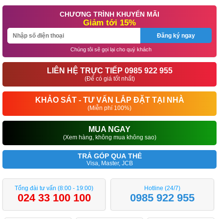
CHƯƠNG TRÌNH KHUYẾN MÃI
Giảm tới 15%
Đăng ký ngay
Chúng tôi sẽ gọi lại cho quý khách
LIÊN HỆ TRỰC TIẾP 0985 922 955
(Để có giá tốt nhất)
KHẢO SÁT - TƯ VẤN LẮP ĐẶT TẠI NHÀ
(Miễn phí 100%)
MUA NGAY
(Xem hàng, không mua không sao)
TRẢ GÓP QUA THẺ
Visa, Master, JCB
Tổng đài tư vấn (8:00 - 19:00)
Hotline (24/7)
024 33 100 100
0985 922 955