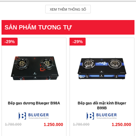
4) 359 Nguyễn Hoàng Tôn – Tây Hồ - Hà Nội
XEM THÊM THÔNG SỐ
5) 345 Hà Huy Tập - Gia Lâm - Hà Nội
6) 249 Xuân Phương- Từ Liêm - Hà Nội
SẢN PHẨM TƯƠNG TỰ
7) QL39A (Sát cầu Đào Viên) Dân Tiến – Khoái Châu –
-29%
-29%
Hưng Yên
Bếp gas dương Blueger B98A
Bếp gas đôi mặt kính Bluger
B99B
1.250.000
1.250.000
1.780.000
1.780.000