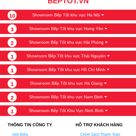
BEPTOT.VN
Showroom Bếp Tốt khu vực Hà Nội
10
Showroom Bếp Tốt khu vực Hưng Yên
3
Showroom Bếp Tốt khu vực Hải Phòng
2
Showroom Bếp Tốt khu vực Thái Nguyên
1
Showroom Bếp Tốt khu vực Hồ Chí Minh
1
Showroom Bếp Tốt khu vực Hà Giang
1
Showroom Bếp Tốt khu vực Nam Định
2
Showroom Bếp Tốt Khu Vực Ninh Bình
1
THÔNG TIN CÔNG TY
HỖ TRỢ KHÁCH HÀNG
Giới thiệu
Chính Sách Thanh Toán