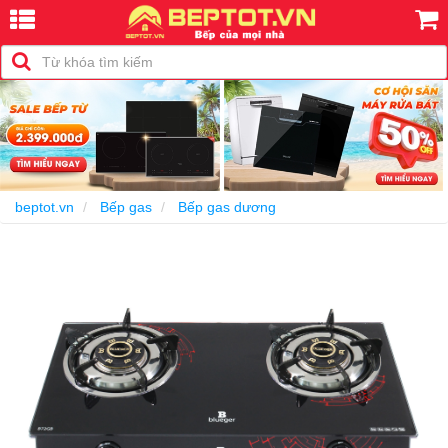
-30%
beptot.vn
Bếp gas
Bếp gas dương