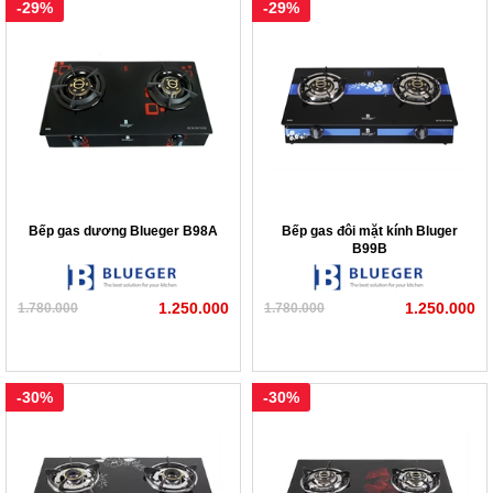
-29%
-29%
Bếp gas dương Blueger B98A
Bếp gas đôi mặt kính Bluger
B99B
1.250.000
1.250.000
1.780.000
1.780.000
-30%
-30%