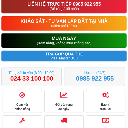
LIÊN HỆ TRỰC TIẾP 0985 922 955
(Để có giá tốt nhất)
KHẢO SÁT - TƯ VẤN LẮP ĐẶT TẠI NHÀ
(Miễn phí 100%)
MUA NGAY
(Xem hàng, không mua không sao)
TRẢ GÓP QUA THẺ
Visa, Master, JCB
Tổng đài tư vấn (8:00 - 19:00)
Hotline (24/7)
024 33 100 100
0985 922 955
Cam kết
Đổi trả trong
Bảo trì
chính hãng
30 ngày
trọn đời