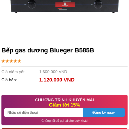
Bếp gas dương Blueger B585B
Giá niêm yết:
1.600.000 VND
1.120.000 VND
Giá bán:
CHƯƠNG TRÌNH KHUYẾN MÃI
Giảm tới 15%
Đăng ký ngay
Chúng tôi sẽ gọi lại cho quý khách