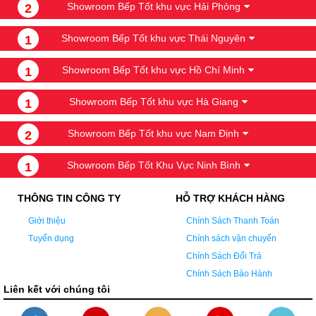
Showroom Bếp Tốt khu vực Hải Phòng
2
Showroom Bếp Tốt khu vực Thái Nguyên
1
Showroom Bếp Tốt khu vực Hồ Chí Minh
1
Showroom Bếp Tốt khu vực Hà Giang
1
Showroom Bếp Tốt khu vực Nam Định
2
Showroom Bếp Tốt Khu Vực Ninh Bình
1
THÔNG TIN CÔNG TY
HỖ TRỢ KHÁCH HÀNG
Giới thiệu
Chính Sách Thanh Toán
Tuyển dụng
Chính sách vận chuyển
Chính Sách Đổi Trả
Chính Sách Bảo Hành
Liên kết với chúng tôi