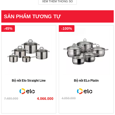
XEM THÊM THÔNG SỐ
SẢN PHẨM TƯƠNG TỰ
-45%
-100%
Bộ nồi Elo Straight Line
Bộ nồi ELo Platin
4.066.000
4.050.000
7.480.000