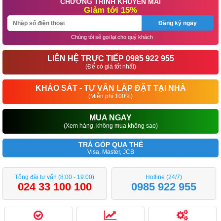
CHƯƠNG TRÌNH KHUYẾN MÃI
Giảm tới 15%
Đăng ký ngay
Chúng tôi sẽ gọi lại cho quý khách
LIÊN HỆ TRỰC TIẾP 0985 922 955
(Để có giá tốt nhất)
KHẢO SÁT - TƯ VẤN LẮP ĐẶT TẠI NHÀ
(Miễn phí 100%)
MUA NGAY
(Xem hàng, không mua không sao)
TRẢ GÓP QUA THẺ
Visa, Master, JCB
Tổng đài tư vấn (8:00 - 19:00)
Hotline (24/7)
024 33 100 100
0985 922 955