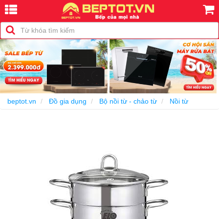
beptot.vn
Đồ gia dụng
Bộ nồi từ - chảo từ
Nồi từ