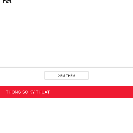
mới.
XEM THÊM
THÔNG SỐ KỸ THUẬT