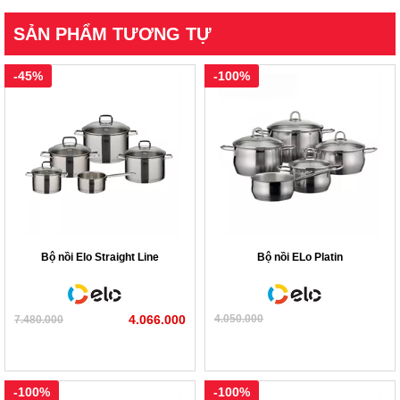
SẢN PHẨM TƯƠNG TỰ
-45%
-100%
Bộ nồi Elo Straight Line
Bộ nồi ELo Platin
4.066.000
4.050.000
7.480.000
-100%
-100%