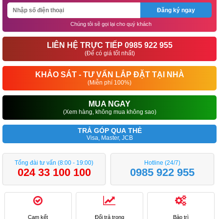
Đăng ký ngay
Chúng tôi sẽ gọi lại cho quý khách
LIÊN HỆ TRỰC TIẾP 0985 922 955
(Để có giá tốt nhất)
KHẢO SÁT - TƯ VẤN LẮP ĐẶT TẠI NHÀ
(Miễn phí 100%)
MUA NGAY
(Xem hàng, không mua không sao)
TRẢ GÓP QUA THẺ
Visa, Master, JCB
Tổng đài tư vấn (8:00 - 19:00)
Hotline (24/7)
024 33 100 100
0985 922 955
Cam kết
Đổi trả trong
Bảo trì