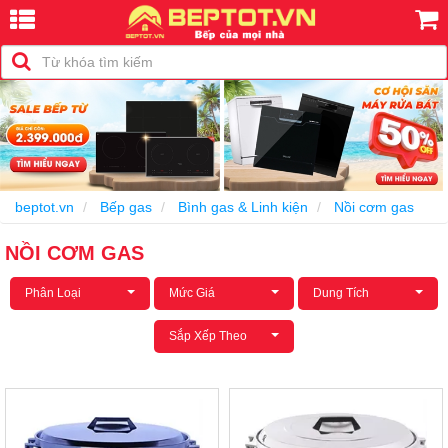
beptot.vn
Bếp gas
Bình gas & Linh kiện
Nồi cơm gas
NỒI CƠM GAS
Phân Loại
Mức Giá
Dung Tích
Sắp Xếp Theo