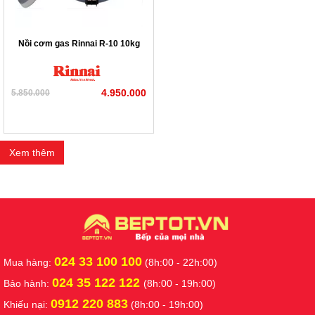
Nồi cơm gas Rinnai R-10 10kg
4.950.000
5.850.000
Xem thêm
024 33 100 100
Mua hàng:
(8h:00 - 22h:00)
024 35 122 122
Bảo hành:
(8h:00 - 19h:00)
0912 220 883
Khiếu nại:
(8h:00 - 19h:00)