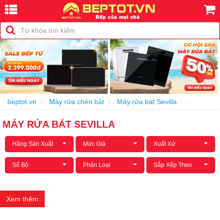
beptot.vn
Máy rửa chén bát
Máy rửa bát Sevilla
MÁY RỬA BÁT SEVILLA
Hãng Sản Xuất
Mức Giá
Xuất Xứ
Số Bộ
Phân Loại
Sắp Xếp Theo
Xem thêm