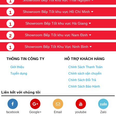
1
Showroom Bếp Tốt khu vực Hồ Chí Minh
1
Showroom Bếp Tốt khu vực Hà Giang
1
Showroom Bếp Tốt khu vực Nam Định
2
Showroom Bếp Tốt Khu Vực Ninh Bình
1
THÔNG TIN CÔNG TY
HỖ TRỢ KHÁCH HÀNG
Giới thiệu
Chính Sách Thanh Toán
Tuyển dụng
Chính sách vận chuyển
Chính Sách Đổi Trả
Chính Sách Bảo Hành
Liên kết với chúng tôi
zalo
facebook
Google+
Email
youtube
Zalo