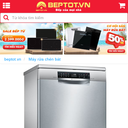
-43%
beptot.vn
Máy rửa chén bát