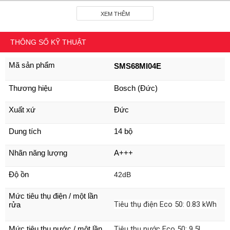
XEM THÊM
THÔNG SỐ KỸ THUẬT
Mã sản phẩm
SMS68MI04E
Thương hiệu 
Bosch (Đức)
Máy Rửa Bát BOSCH SMS68MI04E
2.
Xuất xứ
Đức
Đặc Điểm Nổi Bật Của Máy Rửa Bát BOSCH
SMS68MI04E
Dung tích
14 bộ
2.1
Thiết Kế, Chất Liệu
Nhãn năng lượng
A+++
- 
Máy Rửa Bát BOSCH SMS68MI04E
 được nhập khẩu 
Độ ồn
42dB
nguyên chiếc từ Đức với thiết kế hiện đại, sang trọng, kiểu 
dáng máy độc lập, gọn gàng, không chiếm quá nhiều diện 
Mức tiêu thụ điện / một lần 
Tiêu thụ điện Eco 50: 0.83 kWh
rửa
tích với gam màu trắng bạc phù hợp cho không gian nội thất 
của gia đình.
Tiêu thụ nước Eco 50: 9.5L
Mức tiêu thụ nước / một lần 