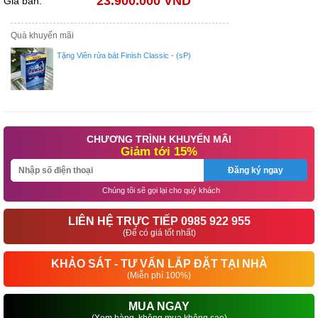
23.900.000 VND
Giá bán:
Quà khuyến mãi
Tặng Viên rửa bát Finish Classic - (sP)
CHƯƠNG TRÌNH KHUYẾN MÃI
Giảm tới 15%
Đăng ký ngay
Chúng tôi sẽ gọi lại cho quý khách
LIÊN HỆ TRỰC TIẾP 0985 922 955
(Để có giá tốt nhất)
KHẢO SÁT - TƯ VẤN LẮP ĐẶT TẠI NHÀ
(Miễn phí 100%)
MUA NGAY