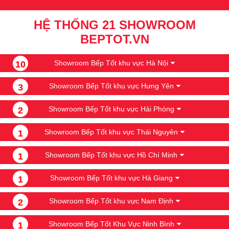
trình xả cuối đồng thời sẽ tăng dài thời gian sấy để đem lại 
HỆ THỐNG 21 SHOWROOM
hiệu quả sấy khô tốt hơn.
BEPTOT.VN
- Công nghệ sấy PerfectDry with Zeolith® - Sấy khô bằng 
hạt Zeolith. Các hạt nhiệt Zeolith hấp thụ hơi ẩm sau đó biến 
Showroom Bếp Tốt khu vực Hà Nội
10
nó thành khí nóng truyền ngược vào khoang bát giúp sấy 
Showroom Bếp Tốt khu vực Hưng Yên
3
khô bát đĩa hiệu quả và tiết kiệm. 
Showroom Bếp Tốt khu vực Hải Phòng
2
Showroom Bếp Tốt khu vực Thái Nguyên
1
Showroom Bếp Tốt khu vực Hồ Chí Minh
1
Showroom Bếp Tốt khu vực Hà Giang
1
Showroom Bếp Tốt khu vực Nam Định
2
Công Nghệ Sấy Perfectdry With Zeolith®
Showroom Bếp Tốt Khu Vực Ninh Bình
1