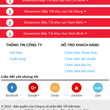
Showroom Bếp Tốt khu vực Hồ Chí Minh
1
Showroom Bếp Tốt khu vực Hà Giang
1
Showroom Bếp Tốt khu vực Nam Định
2
Showroom Bếp Tốt Khu Vực Ninh Bình
1
THÔNG TIN CÔNG TY
HỖ TRỢ KHÁCH HÀNG
Giới thiệu
Chính Sách Thanh Toán
Tuyển dụng
Chính sách vận chuyển
Chính Sách Đổi Trả
Chính Sách Bảo Hành
Liên kết với chúng tôi
zalo
facebook
Google+
Email
youtube
Zalo
© 2016 - Bản quyền của Công ty cổ phần Bếp Tốt Việt Nam