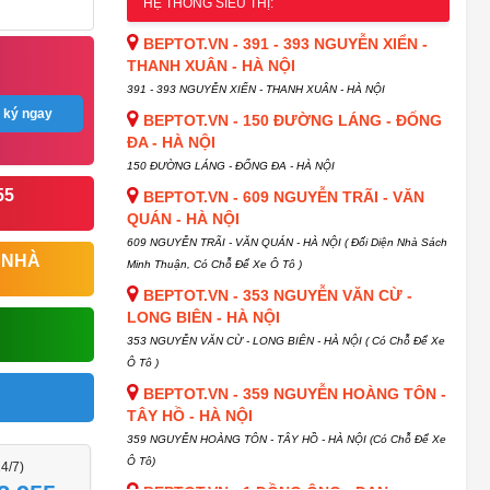
HỆ THỐNG SIÊU THỊ:
BEPTOT.VN - 391 - 393 NGUYỄN XIỂN -
THANH XUÂN - HÀ NỘI
391 - 393 NGUYỄN XIỂN - THANH XUÂN - HÀ NỘI
 ký ngay
BEPTOT.VN - 150 ĐƯỜNG LÁNG - ĐỐNG
ĐA - HÀ NỘI
150 ĐƯỜNG LÁNG - ĐỐNG ĐA - HÀ NỘI
55
BEPTOT.VN - 609 NGUYỄN TRÃI - VĂN
QUÁN - HÀ NỘI
609 NGUYỄN TRÃI - VĂN QUÁN - HÀ NỘI ( Đối Diện Nhà Sách
 NHÀ
Minh Thuận, Có Chỗ Để Xe Ô Tô )
BEPTOT.VN - 353 NGUYỄN VĂN CỪ -
LONG BIÊN - HÀ NỘI
353 NGUYỄN VĂN CỪ - LONG BIÊN - HÀ NỘI ( Có Chỗ Để Xe
Ô Tô )
BEPTOT.VN - 359 NGUYỄN HOÀNG TÔN -
TÂY HỒ - HÀ NỘI
359 NGUYỄN HOÀNG TÔN - TÂY HỒ - HÀ NỘI (Có Chỗ Để Xe
Ô Tô)
24/7)