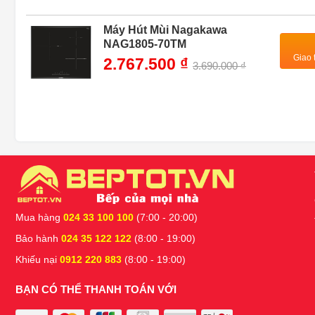
Máy Hút Mùi Nagakawa
NAG1805-70TM
Giao 
2.767.500 ₫
3.690.000 ₫
Mua hàng
024 33 100 100
(7:00 - 20:00)
Bảo hành
024 35 122 122
(8:00 - 19:00)
Khiếu nại
0912 220 883
(8:00 - 19:00)
BẠN CÓ THỂ THANH TOÁN VỚI