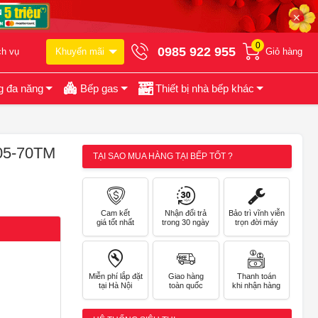
✕
0
0985 922 955
ch vụ
Khuyến mãi
Giỏ hàng
g đa năng
Bếp gas
Thiết bị nhà bếp khác
05-70TM
TẠI SAO MUA HÀNG TẠI BẾP TỐT ?
Cam kết
Nhận đổi trả
Bảo trì vĩnh viễn
giá tốt nhất
trong 30 ngày
trọn đời máy
Miễn phí lắp đặt
Giao hàng
Thanh toán
tại Hà Nội
toàn quốc
khi nhận hàng