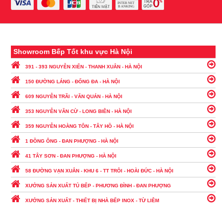
Showroom Bếp Tốt khu vực Hà Nội
391 - 393 NGUYỄN XIỂN - THANH XUÂN - HÀ NỘI
150 ĐƯỜNG LÁNG - ĐỐNG ĐA - HÀ NỘI
609 NGUYỄN TRÃI - VĂN QUÁN - HÀ NỘI
353 NGUYỄN VĂN CỪ - LONG BIÊN - HÀ NỘI
359 NGUYỄN HOÀNG TÔN - TÂY HỒ - HÀ NỘI
1 ĐỒNG ÔNG - ĐAN PHƯỢNG - HÀ NỘI
41 TÂY SƠN - ĐAN PHƯỢNG - HÀ NỘI
58 ĐƯỜNG VẠN XUÂN - KHU 6 - TT TRÔI - HOÀI ĐỨC - HÀ NỘI
XƯỞNG SẢN XUẤT TỦ BẾP - PHƯƠNG ĐÌNH - ĐAN PHƯỢNG
XƯỞNG SẢN XUẤT - THIẾT BỊ NHÀ BẾP INOX - TỪ LIÊM