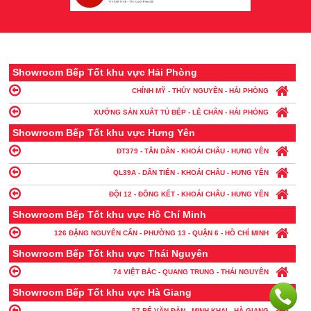
Showroom Bếp Tốt khu vực Hải Phòng
CHÍNH MỸ - THỦY NGUYÊN - HẢI PHÒNG
XƯỞNG SẢN XUẤT TỦ BẾP - LÊ CHÂN - HẢI PHÒNG
Showroom Bếp Tốt khu vực Hưng Yên
ĐT379 - TÂN DÂN - KHOÁI CHÂU - HƯNG YÊN
QL39A - DÂN TIẾN - KHOÁI CHÂU - HƯNG YÊN
ĐỘI 12 - ĐÔNG KẾT - KHOÁI CHÂU - HƯNG YÊN
Showroom Bếp Tốt khu vực Hồ Chí Minh
126 ĐẶNG NGUYÊN CẨN - PHƯỜNG 13 - QUẬN 6 - HỒ CHÍ MINH
Showroom Bếp Tốt khu vực Thái Nguyên
74 VIỆT BẮC - QUANG TRUNG - THÁI NGUYÊN
Showroom Bếp Tốt khu vực Hà Giang
57 BẾ VĂN ĐÀN - MINH KHAI - HÀ GIANG