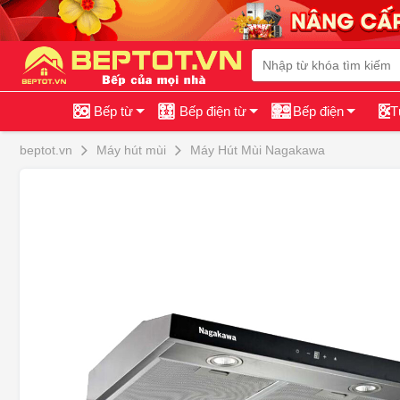
Bếp từ
Bếp điện từ
Bếp điện
T
beptot.vn
Máy hút mùi
Máy Hút Mùi Nagakawa