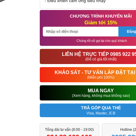
- Điều khiển cảm ứng siêu nhạy
CHƯƠNG TRÌNH KHUYẾN MÃI
Giảm tới 15%
Đăng
Chúng tôi sẽ gọi lại cho quý khách
LIÊN HỆ TRỰC TIẾP 0985 922 9
(Để có giá tốt nhất)
KHẢO SÁT - TƯ VẤN LẮP ĐẶT TẠI
(Miễn phí 100%)
MUA NGAY
(Xem hàng, không mua không sao)
TRẢ GÓP QUA THẺ
Visa, Master, JCB
Tổng đài tư vấn (8:00 - 19:00)
Hotline (