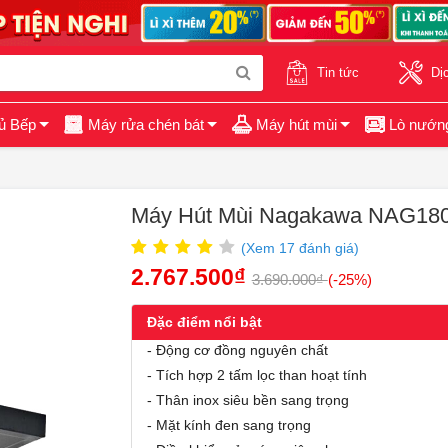
Tin tức
Dị
ủ Bếp
Máy rửa chén bát
Máy hút mùi
Lò nướn
Máy Hút Mùi Nagakawa NAG18
(Xem
17
đánh giá)
2.767.500₫
3.690.000₫
(-25%)
Đặc điểm nổi bật
- Động cơ đồng nguyên chất
- Tích hợp 2 tấm lọc than hoạt tính
- Thân inox siêu bền sang trọng
- Mặt kính đen sang trọng