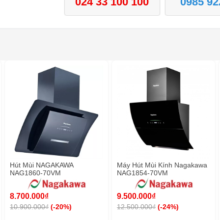
024 33 100 100
0985 92
Hút Mùi NAGAKAWA
Máy Hút Mùi Kính Nagakawa
NAG1860-70VM
NAG1854-70VM
8.700.000₫
9.500.000₫
10.900.000₫
(-20%)
12.500.000₫
(-24%)