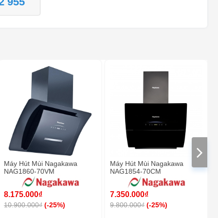
2 955
BEPTOT.VN - 1 ĐỒNG ÔNG - ĐAN
PHƯỢNG - HÀ NỘI
1 ĐỒNG ÔNG - ĐAN PHƯỢNG - HÀ NỘI
BEPTOT.VN - 41 TÂY SƠN - ĐAN
PHƯỢNG - HÀ NỘI
41 TÂY SƠN - ĐAN PHƯỢNG - HÀ NỘI
BEPTOT.VN - 58 ĐƯỜNG VẠN XUÂN -
KHU 6 - TT TRÔI - HOÀI ĐỨC - HÀ NỘI
BEPTOT.VN - 58 ĐƯỜNG VẠN XUÂN - KHU 6 - TT TRÔI - HOÀI
ĐỨC - HÀ NỘI
XƯỞNG SẢN XUẤT TỦ BẾP - PHƯƠNG
ĐÌNH - ĐAN PHƯỢNG
Xã Phương Đình - Huyện Đan Phượng - Hà Nội
XƯỞNG SẢN XUẤT - THIẾT BỊ NHÀ BẾP
INOX - TỪ LIÊM
Máy Hút Mùi Nagakawa
Máy Hút Mùi Nagakawa
KM SỐ 6 + 825 ĐẠI LỘ THĂNG LONG, TÂY MỖ, NAM TỪ
NAG1860-70VM
NAG1854-70CM
LIÊM, HÀ NỘI
BEPTOT.VN - 126 ĐẶNG NGUYÊN CẨN -
8.175.000₫
7.350.000₫
PHƯỜNG 13 - QUẬN 6 - HỒ CHÍ MINH
10.900.000₫
(-25%)
9.800.000₫
(-25%)
126 ĐẶNG NGUYÊN CẨN - PHƯỜNG 13 - QUẬN 6 - HỒ CHÍ