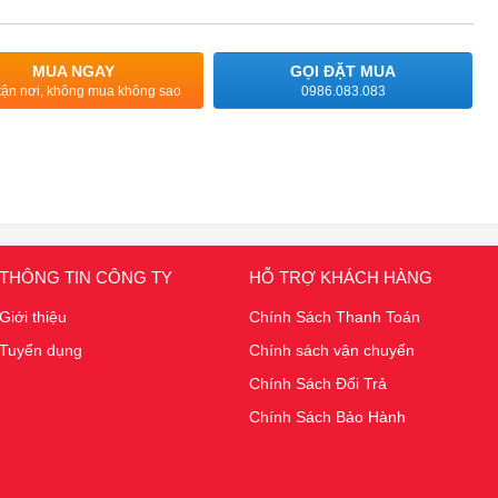
MUA NGAY
GỌI ĐẶT MUA
tận nơi, không mua không sao
0986.083.083
THÔNG TIN CÔNG TY
HỖ TRỢ KHÁCH HÀNG
Giới thiệu
Chính Sách Thanh Toán
Tuyển dụng
Chính sách vận chuyển
Chính Sách Đổi Trả
Chính Sách Bảo Hành