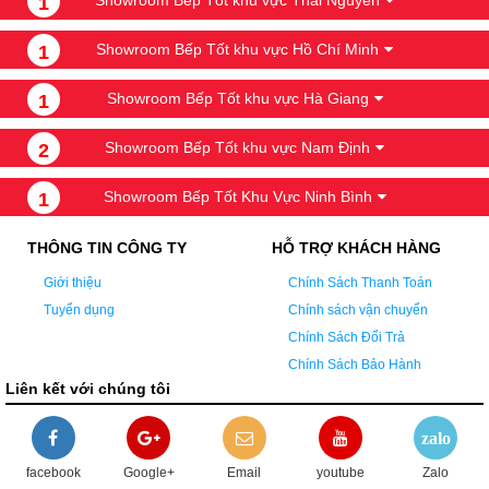
1
Showroom Bếp Tốt khu vực Hồ Chí Minh
1
Showroom Bếp Tốt khu vực Hà Giang
1
Showroom Bếp Tốt khu vực Nam Định
2
Showroom Bếp Tốt Khu Vực Ninh Bình
1
THÔNG TIN CÔNG TY
HỖ TRỢ KHÁCH HÀNG
Giới thiệu
Chính Sách Thanh Toán
Tuyển dụng
Chính sách vận chuyển
Chính Sách Đổi Trả
Chính Sách Bảo Hành
Liên kết với chúng tôi
zalo
facebook
Google+
Email
youtube
Zalo