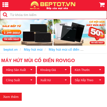
beptot.vn
Máy hút mùi
Máy hút mùi cổ điển
Máy hút mùi c
MÁY HÚT MÙI CỔ ĐIỂN ROVIGO
Hãng Sản Xuất
Khoảng Giá
Kích Thước
Công Suất
Xuất Xứ
Sắp Xếp Theo
Xem thêm