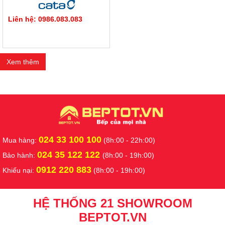
Liên hệ: 0986.083.083
Xem thêm
024 33 100 100
Mua hàng:
(8h:00 - 22h:00)
024 35 122 122
Bảo hành:
(8h:00 - 19h:00)
0912 220 883
Khiếu nại:
(8h:00 - 19h:00)
HỆ THỐNG 21 SHOWROOM
BEPTOT.VN