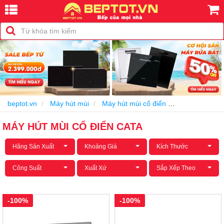
beptot.vn
Máy hút mùi
Máy hút mùi cổ điển
Máy hút mùi c
MÁY HÚT MÙI CỔ ĐIỂN CATA
Hãng Sản Xuất
Khoảng Giá
Kích Thước
Công Suất
Xuất Xứ
Sắp Xếp Theo
-100%
-100%