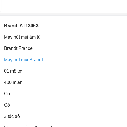
Brandt AT1346X
Máy hút mùi âm tủ
Brandt France
Máy hút mùi Brandt
01 mô tơ
400 m3/h
Có
Có
3 tốc độ