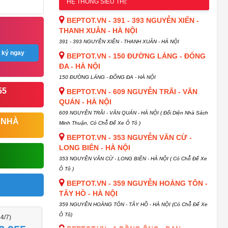
HỆ THỐNG SIÊU THỊ:
BEPTOT.VN - 391 - 393 NGUYỄN XIỂN -
THANH XUÂN - HÀ NỘI
391 - 393 NGUYỄN XIỂN - THANH XUÂN - HÀ NỘI
 ký ngay
BEPTOT.VN - 150 ĐƯỜNG LÁNG - ĐỐNG
ĐA - HÀ NỘI
150 ĐƯỜNG LÁNG - ĐỐNG ĐA - HÀ NỘI
55
BEPTOT.VN - 609 NGUYỄN TRÃI - VĂN
QUÁN - HÀ NỘI
609 NGUYỄN TRÃI - VĂN QUÁN - HÀ NỘI ( Đối Diện Nhà Sách
 NHÀ
Minh Thuận, Có Chỗ Để Xe Ô Tô )
BEPTOT.VN - 353 NGUYỄN VĂN CỪ -
LONG BIÊN - HÀ NỘI
353 NGUYỄN VĂN CỪ - LONG BIÊN - HÀ NỘI ( Có Chỗ Để Xe
Ô Tô )
BEPTOT.VN - 359 NGUYỄN HOÀNG TÔN -
TÂY HỒ - HÀ NỘI
359 NGUYỄN HOÀNG TÔN - TÂY HỒ - HÀ NỘI (Có Chỗ Để Xe
Ô Tô)
24/7)