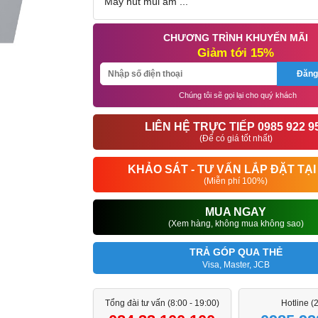
Máy hút mùi âm ...
CHƯƠNG TRÌNH KHUYẾN MÃI
Giảm tới 15%
Đăng
Chúng tôi sẽ gọi lại cho quý khách
LIÊN HỆ TRỰC TIẾP 0985 922 9
(Để có giá tốt nhất)
KHẢO SÁT - TƯ VẤN LẮP ĐẶT TẠI
(Miễn phí 100%)
MUA NGAY
(Xem hàng, không mua không sao)
TRẢ GÓP QUA THẺ
Visa, Master, JCB
Tổng đài tư vấn (8:00 - 19:00)
Hotline (