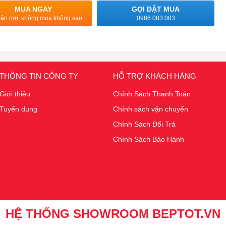
MUA NGAY
GỌI ĐẶT MUA
tận nơi, không mua không sao
0986.083.083
THÔNG TIN CÔNG TY
HỖ TRỢ KHÁCH HÀNG
Giới thiệu
Chính Sách Thanh Toán
Tuyển dụng
Chính sách vận chuyển
Chính Sách Đổi Trả
Chính Sách Bảo Hành
HỆ THỐNG SHOWROOM BEPTOT.VN