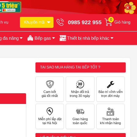
✕
0
0985 922 955
ch vụ
Khuyến mãi
Giỏ hàng
g đa năng
Bếp gas
Thiết bị nhà bếp khác
TẠI SAO MUA HÀNG TẠI BẾP TỐT ?
Cam kết
Nhận đổi trả
Bảo trì vĩnh viễn
giá tốt nhất
trong 30 ngày
trọn đời máy
Miễn phí lắp đặt
Giao hàng
Thanh toán
tại Hà Nội
toàn quốc
khi nhận hàng