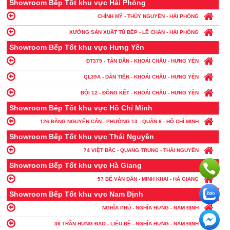
Showroom Bếp Tốt khu vực Hải Phòng
CHÍNH MỸ - THỦY NGUYÊN - HẢI PHÒNG
XƯỞNG SẢN XUẤT TỦ BẾP - LÊ CHÂN - HẢI PHÒNG
Showroom Bếp Tốt khu vực Hưng Yên
ĐT379 - TÂN DÂN - KHOÁI CHÂU - HƯNG YÊN
QL39A - DÂN TIẾN - KHOÁI CHÂU - HƯNG YÊN
ĐỘI 12 - ĐÔNG KẾT - KHOÁI CHÂU - HƯNG YÊN
Showroom Bếp Tốt khu vực Hồ Chí Minh
126 ĐẶNG NGUYÊN CẨN - PHƯỜNG 13 - QUẬN 6 - HỒ CHÍ MINH
Showroom Bếp Tốt khu vực Thái Nguyên
74 VIỆT BẮC - QUANG TRUNG - THÁI NGUYÊN
Showroom Bếp Tốt khu vực Hà Giang
57 BẾ VĂN ĐÀN - MINH KHAI - HÀ GIANG
Showroom Bếp Tốt khu vực Nam Định
NGHĨA PHÚ - NGHĨA HƯNG - NAM ĐỊNH
36 TRẦN HƯNG ĐẠO - LIỄU ĐỀ - NGHĨA HƯNG - NAM ĐỊNH