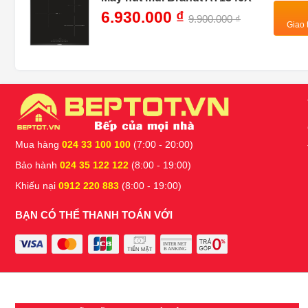
6.930.000 ₫
9.900.000 ₫
Giao 
Mua hàng
024 33 100 100
(7:00 - 20:00)
Bảo hành
024 35 122 122
(8:00 - 19:00)
Khiếu nại
0912 220 883
(8:00 - 19:00)
BẠN CÓ THỂ THANH TOÁN VỚI