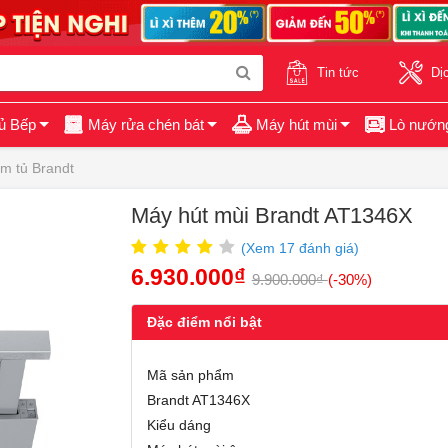
Tin tức
Dị
ủ Bếp
Máy rửa chén bát
Máy hút mùi
Lò nướn
m tủ Brandt
Máy hút mùi Brandt AT1346X
(Xem
17
đánh giá)
6.930.000₫
9.900.000₫
(-30%)
Đặc điểm nổi bật
Mã sản phẩm
Brandt AT1346X
Kiểu dáng