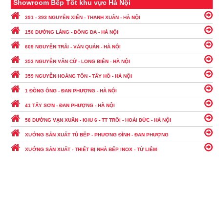
Showroom Bếp Tốt khu vực Hà Nội
391 - 393 NGUYỄN XIỂN - THANH XUÂN - HÀ NỘI
150 ĐƯỜNG LÁNG - ĐỐNG ĐA - HÀ NỘI
609 NGUYỄN TRÃI - VĂN QUÁN - HÀ NỘI
353 NGUYỄN VĂN CỪ - LONG BIÊN - HÀ NỘI
359 NGUYỄN HOÀNG TÔN - TÂY HỒ - HÀ NỘI
1 ĐỒNG ÔNG - ĐAN PHƯỢNG - HÀ NỘI
41 TÂY SƠN - ĐAN PHƯỢNG - HÀ NỘI
58 ĐƯỜNG VẠN XUÂN - KHU 6 - TT TRÔI - HOÀI ĐỨC - HÀ NỘI
XƯỞNG SẢN XUẤT TỦ BẾP - PHƯƠNG ĐÌNH - ĐAN PHƯỢNG
XƯỞNG SẢN XUẤT - THIẾT BỊ NHÀ BẾP INOX - TỪ LIÊM