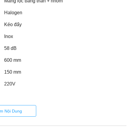
Màng lọc bằng than + nhôm
Halogen
Kéo đẩy
Inox
58 dB
600 mm
150 mm
220V
m Nội Dung