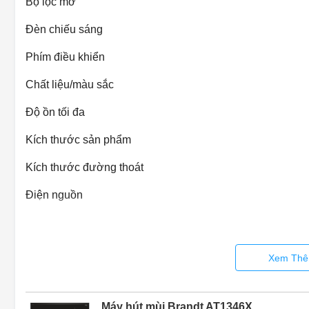
Bộ lọc mỡ
Đèn chiếu sáng
Phím điều khiển
Chất liệu/màu sắc
Độ ồn tối đa
Kích thước sản phẩm
Kích thước đường thoát
Điện nguồn
Xem Thê
Máy hút mùi Brandt AT1346X