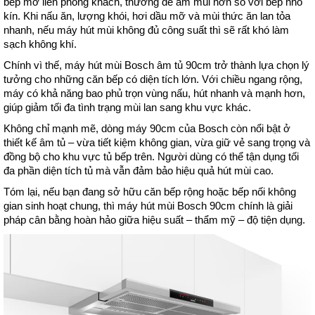
bếp mở liền phòng khách, thường dễ ám mùi hơn so với bếp nhỏ 
kín. Khi nấu ăn, lượng khói, hơi dầu mỡ và mùi thức ăn lan tỏa 
nhanh, nếu máy hút mùi không đủ công suất thì sẽ rất khó làm 
sạch không khí.
Chính vì thế, máy hút mùi Bosch âm tủ 90cm trở thành lựa chọn lý 
tưởng cho những căn bếp có diện tích lớn. Với chiều ngang rộng, 
máy có khả năng bao phủ trọn vùng nấu, hút nhanh và mạnh hơn, 
giúp giảm tối đa tình trạng mùi lan sang khu vực khác.
Không chỉ mạnh mẽ, dòng máy 90cm của Bosch còn nổi bật ở 
thiết kế âm tủ – vừa tiết kiệm không gian, vừa giữ vẻ sang trọng và 
đồng bộ cho khu vực tủ bếp trên. Người dùng có thể tận dụng tối 
đa phần diện tích tủ mà vẫn đảm bảo hiệu quả hút mùi cao.
Tóm lại, nếu bạn đang sở hữu căn bếp rộng hoặc bếp nối không 
gian sinh hoạt chung, thì máy hút mùi Bosch 90cm chính là giải 
pháp cân bằng hoàn hảo giữa hiệu suất – thẩm mỹ – độ tiện dụng.