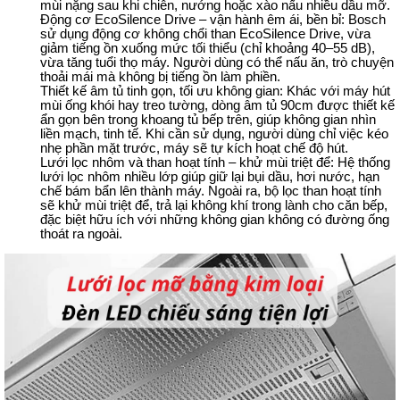
mùi nặng sau khi chiên, nướng hoặc xào nấu nhiều dầu mỡ.
Động cơ EcoSilence Drive – vận hành êm ái, bền bỉ: Bosch 
sử dụng động cơ không chổi than EcoSilence Drive, vừa 
giảm tiếng ồn xuống mức tối thiểu (chỉ khoảng 40–55 dB), 
vừa tăng tuổi thọ máy. Người dùng có thể nấu ăn, trò chuyện 
thoải mái mà không bị tiếng ồn làm phiền.
Thiết kế âm tủ tinh gọn, tối ưu không gian: Khác với máy hút 
mùi ống khói hay treo tường, dòng âm tủ 90cm được thiết kế 
ẩn gọn bên trong khoang tủ bếp trên, giúp không gian nhìn 
liền mạch, tinh tế. Khi cần sử dụng, người dùng chỉ việc kéo 
nhẹ phần mặt trước, máy sẽ tự kích hoạt chế độ hút.
Lưới lọc nhôm và than hoạt tính – khử mùi triệt để: Hệ thống 
lưới lọc nhôm nhiều lớp giúp giữ lại bụi dầu, hơi nước, hạn 
chế bám bẩn lên thành máy. Ngoài ra, bộ lọc than hoạt tính 
sẽ khử mùi triệt để, trả lại không khí trong lành cho căn bếp, 
đặc biệt hữu ích với những không gian không có đường ống 
thoát ra ngoài.