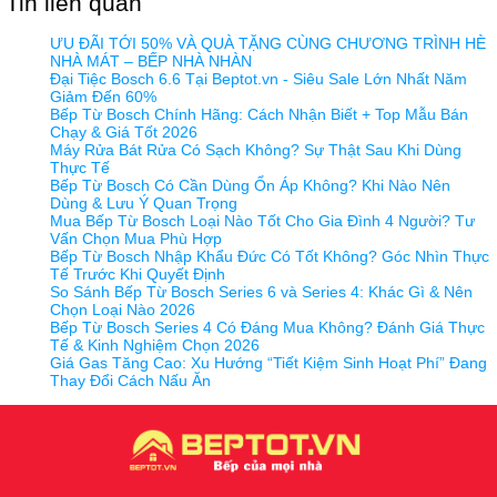
Tin liên quan
ƯU ĐÃI TỚI 50% VÀ QUÀ TẶNG CÙNG CHƯƠNG TRÌNH HÈ
NHÀ MÁT – BẾP NHÀ NHÀN
Đại Tiệc Bosch 6.6 Tại Beptot.vn - Siêu Sale Lớn Nhất Năm
Giảm Đến 60%
Bếp Từ Bosch Chính Hãng: Cách Nhận Biết + Top Mẫu Bán
Chạy & Giá Tốt 2026
Máy Rửa Bát Rửa Có Sạch Không? Sự Thật Sau Khi Dùng
Thực Tế
Bếp Từ Bosch Có Cần Dùng Ổn Áp Không? Khi Nào Nên
Dùng & Lưu Ý Quan Trọng
Mua Bếp Từ Bosch Loại Nào Tốt Cho Gia Đình 4 Người? Tư
Vấn Chọn Mua Phù Hợp
Bếp Từ Bosch Nhập Khẩu Đức Có Tốt Không? Góc Nhìn Thực
Tế Trước Khi Quyết Định
So Sánh Bếp Từ Bosch Series 6 và Series 4: Khác Gì & Nên
Chọn Loại Nào 2026
Bếp Từ Bosch Series 4 Có Đáng Mua Không? Đánh Giá Thực
Tế & Kinh Nghiệm Chọn 2026
Giá Gas Tăng Cao: Xu Hướng “Tiết Kiệm Sinh Hoạt Phí” Đang
Thay Đổi Cách Nấu Ăn