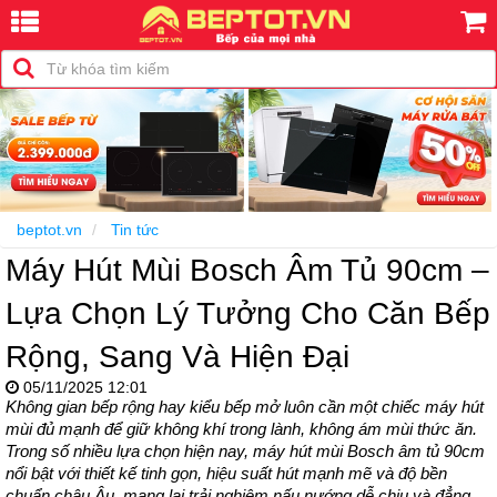
beptot.vn
Tin tức
Máy Hút Mùi Bosch Âm Tủ 90cm –
Lựa Chọn Lý Tưởng Cho Căn Bếp
Rộng, Sang Và Hiện Đại
05/11/2025 12:01
Không gian bếp rộng hay kiểu bếp mở luôn cần một chiếc máy hút 
mùi đủ mạnh để giữ không khí trong lành, không ám mùi thức ăn. 
Trong số nhiều lựa chọn hiện nay, máy hút mùi Bosch âm tủ 90cm 
nổi bật với thiết kế tinh gọn, hiệu suất hút mạnh mẽ và độ bền 
chuẩn châu Âu, mang lại trải nghiệm nấu nướng dễ chịu và đẳng 