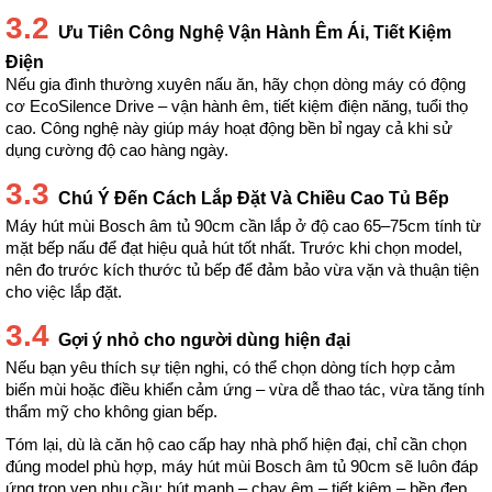
3.2
Ưu Tiên Công Nghệ Vận Hành Êm Ái, Tiết Kiệm
Điện
Nếu gia đình thường xuyên nấu ăn, hãy chọn dòng máy có động 
cơ EcoSilence Drive – vận hành êm, tiết kiệm điện năng, tuổi thọ 
cao. Công nghệ này giúp máy hoạt động bền bỉ ngay cả khi sử 
dụng cường độ cao hàng ngày.
3.3
Chú Ý Đến Cách Lắp Đặt Và Chiều Cao Tủ Bếp
Máy hút mùi Bosch âm tủ 90cm cần lắp ở độ cao 65–75cm tính từ 
mặt bếp nấu để đạt hiệu quả hút tốt nhất. Trước khi chọn model, 
nên đo trước kích thước tủ bếp để đảm bảo vừa vặn và thuận tiện 
cho việc lắp đặt.
3.4
Gợi ý nhỏ cho người dùng hiện đại
Nếu bạn yêu thích sự tiện nghi, có thể chọn dòng tích hợp cảm 
biến mùi hoặc điều khiển cảm ứng – vừa dễ thao tác, vừa tăng tính 
thẩm mỹ cho không gian bếp.
Tóm lại, dù là căn hộ cao cấp hay nhà phố hiện đại, chỉ cần chọn 
đúng model phù hợp, máy hút mùi Bosch âm tủ 90cm sẽ luôn đáp 
ứng trọn vẹn nhu cầu: hút mạnh – chạy êm – tiết kiệm – bền đẹp 