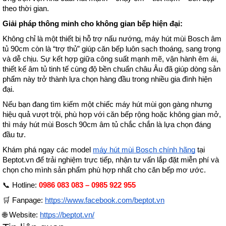
theo thời gian.
Giải pháp thông minh cho không gian bếp hiện đại:
Không chỉ là một thiết bị hỗ trợ nấu nướng, máy hút mùi Bosch âm 
tủ 90cm còn là “trợ thủ” giúp căn bếp luôn sạch thoáng, sang trọng 
và dễ chịu. Sự kết hợp giữa công suất mạnh mẽ, vận hành êm ái, 
thiết kế âm tủ tinh tế cùng độ bền chuẩn châu Âu đã giúp dòng sản 
phẩm này trở thành lựa chọn hàng đầu trong nhiều gia đình hiện 
đại.
Nếu bạn đang tìm kiếm một chiếc máy hút mùi gọn gàng nhưng 
hiệu quả vượt trội, phù hợp với căn bếp rộng hoặc không gian mở, 
thì máy hút mùi Bosch 90cm âm tủ chắc chắn là lựa chọn đáng 
đầu tư.
Khám phá ngay các model 
máy hút mùi Bosch chính hãng
 tại 
Beptot.vn để trải nghiệm trực tiếp, nhận tư vấn lắp đặt miễn phí và 
chọn cho mình sản phẩm phù hợp nhất cho căn bếp mơ ước.
📞 Hotline: 
0986 083 083 – 0985 922 955
🛒 Fanpage: 
https://www.facebook.com/beptot.vn
🌐 Website: 
https://beptot.vn/