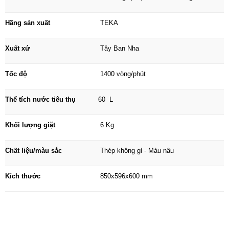
ra, máy còn tích hợp chế độ khóa an toàn khi thiếu nước
hoặc nguồn điện bị cắt giúp người dùng hoàn toàn yên tâm
Hãng sản xuất
TEKA
khi sử dụng. Cửa lồng có đường kính 30 cm, đủ rộng thoải
Xuất xứ
Tây Ban Nha
mái cho việc đưa vào hoặc lấy quần áo ra khỏi máy giặt.
Tốc độ
1400 vòng/phút
Thể tích nước tiêu thụ
60 L
Khối lượng giặt
6 Kg
Chất liệu/màu sắc
Thép không gỉ - Màu nâu
Kích thước
850x596x600 mm