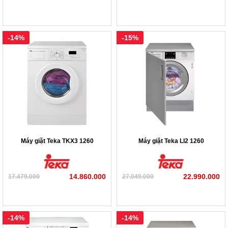
lượng có hiệu suất làm việc cao, tiêu hao ít năng lượng. Chỉ
với 0,9 kWh/năm và mức nước vào khoảng 10000 lít/năm,
máy giặt lồng ngang Teka TKE 1400T tiêu thụ mức nước chỉ
-14%
-15%
bằng 1/3 so với các dòng máy giặt lồng đứng thông thường.
Máy giặt Teka TKX3 1260
Máy giặt Teka LI2 1260
14.860.000
22.990.000
17.479.000
27.049.000
-14%
-14%