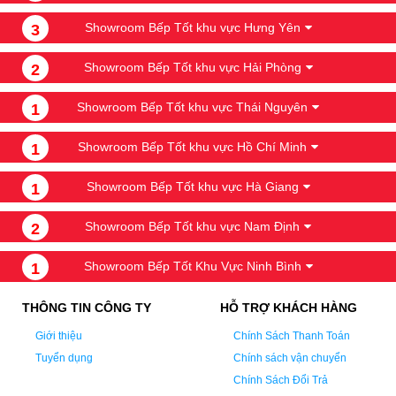
Showroom Bếp Tốt khu vực Hưng Yên
3
Showroom Bếp Tốt khu vực Hải Phòng
2
Showroom Bếp Tốt khu vực Thái Nguyên
1
Showroom Bếp Tốt khu vực Hồ Chí Minh
1
Showroom Bếp Tốt khu vực Hà Giang
1
Showroom Bếp Tốt khu vực Nam Định
2
Showroom Bếp Tốt Khu Vực Ninh Bình
1
THÔNG TIN CÔNG TY
HỖ TRỢ KHÁCH HÀNG
Giới thiệu
Chính Sách Thanh Toán
Tuyển dụng
Chính sách vận chuyển
Chính Sách Đổi Trả