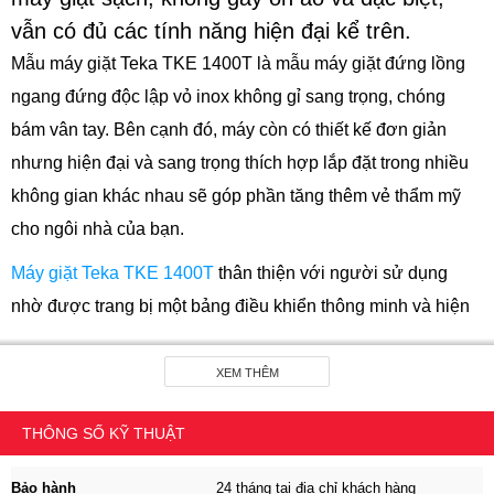
vẫn có đủ các tính năng hiện đại kể trên.
Mẫu máy giặt Teka TKE 1400T là mẫu máy giặt đứng lồng
ngang đứng độc lập vỏ inox không gỉ sang trọng, chóng
bám vân tay. Bên cạnh đó, máy còn có thiết kế đơn giản
nhưng hiện đại và sang trọng thích hợp lắp đặt trong nhiều
không gian khác nhau sẽ góp phần tăng thêm vẻ thẩm mỹ
cho ngôi nhà của bạn.
Máy giặt Teka TKE 1400T
thân thiện với người sử dụng
nhờ được trang bị một bảng điều khiển thông minh và hiện
đại, với một màn hình LED to rõ sắc nét hiển thị các thông
số nhiệt độ, thời gian còn lại cùng một núm xoay thế hệ mới
XEM THÊM
và các nút bấm với đầy đủ các chức năng như: trì hoãn thời
THÔNG SỐ KỸ THUẬT
gian hoạt động (từ 01 đến 24h), chương trình giặt nhanh 47
phút và chương trình xả trước, chức năng hãm vắt... Ngoài
Bảo hành
24 tháng tại địa chỉ khách hàng