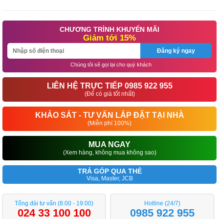
CHƯƠNG TRÌNH KHUYẾN MÃI
Giảm tới 15%
Đăng ký ngay
Chúng tôi sẽ gọi lại cho quý khách
LIÊN HỆ TRỰC TIẾP 0985 922 955
(Để có giá tốt nhất)
KHẢO SÁT - TƯ VẤN LẮP ĐẶT TẠI NHÀ
(Miễn phí 100%)
MUA NGAY
(Xem hàng, không mua không sao)
TRẢ GÓP QUA THẺ
Visa, Master, JCB
Tổng đài tư vấn (8:00 - 19:00)
Hotline (24/7)
024 33 100 100
0985 922 955