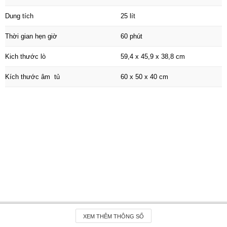
Dung tích
25 lít
Thời gian hẹn giờ
60 phút
Kich thước lò
59,4 x 45,9 x 38,8 cm
Kích thước âm tủ
60 x 50 x 40 cm
Để sở hữu model hiện đại này với mức giá ưu đãi, hãy chọn
mua tại siêu thị bếp Tốt. Bạn vui lòng truy cập
website
http://beptot.vn
để biết thêm thông tin về sản phẩm
cũng như chính sách mua hàng.
XEM THÊM THÔNG SỐ
Liên hệ theo số điện thoại
0986.083.083 – 024 33 100