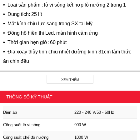
•
Loại sản phẩm : lò vi sóng kết hợp lò nướng 2 trong 1
•
Dung tích: 25 lít
•
Mặt kính chịu lực sang trọng SX tại Mỹ
•
Đồng hồ hiền thị Led, màn hình cảm ứng
•
Thời gian hẹn giờ: 60 phút
•
Đĩa xoay thủy tinh chịu nhiệt đường kinh 31cm làm thức
ăn chín đều
•
Chức năng nấu đa tần, báo thức ăn đã chín
XEM THÊM
Thông số kỹ thuật
•
Điện áp: 220 - 240 V/50 - 60Hz
THÔNG SỐ KỸ THUẬT
•
Công suất lò vi sóng: 900 W
•
Công suất chế độ nướng : 1000 W
Điện áp
220 - 240 V/50 - 60Hz
•
Kich thước lò (CxRxS): 59,4 x 45,9 x 38,8 cm
Công suất lò vi sóng
900 W
•
Kích thước hộc tủ (CxRxS): 60 x 50 x 40 cm
Công suất chế độ nướng
1000 W