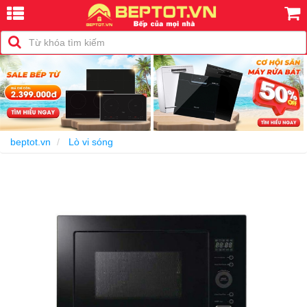
-25%
beptot.vn
Lò vi sóng