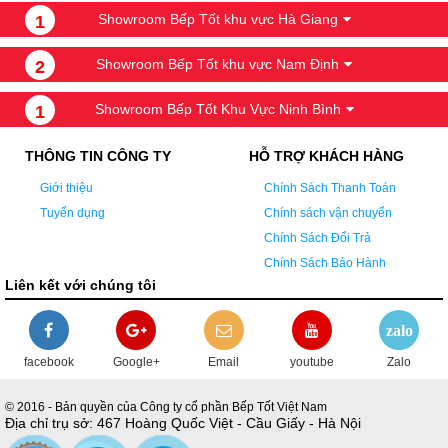
Showroom Bếp Tốt khu vực Hà Giang
1
Showroom Bếp Tốt khu vực Nam Định
2
Showroom Bếp Tốt Khu Vực Ninh Bình
1
THÔNG TIN CÔNG TY
HỖ TRỢ KHÁCH HÀNG
Giới thiệu
Chính Sách Thanh Toán
Tuyển dụng
Chính sách vận chuyển
Chính Sách Đổi Trả
Chính Sách Bảo Hành
Liên kết với chúng tôi
zalo
facebook
Google+
Email
youtube
Zalo
© 2016 - Bản quyền của Công ty cổ phần Bếp Tốt Việt Nam
Địa chỉ trụ sở: 467 Hoàng Quốc Việt - Cầu Giấy - Hà Nội