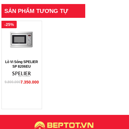
100
nếu có bất cứ thắc mắc nào về sản phẩm để được giải
SẢN PHẨM TƯƠNG TỰ
đáp đầy đủ nhất.
-25%
Lò Vi Sóng SPELIER
SP 8206EU
7.350.000
9.800.000