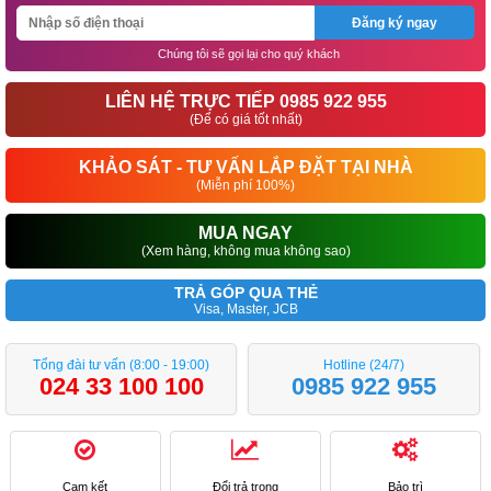
Đăng ký ngay
Chúng tôi sẽ gọi lại cho quý khách
LIÊN HỆ TRỰC TIẾP 0985 922 955
(Để có giá tốt nhất)
KHẢO SÁT - TƯ VẤN LẮP ĐẶT TẠI NHÀ
(Miễn phí 100%)
MUA NGAY
(Xem hàng, không mua không sao)
TRẢ GÓP QUA THẺ
Visa, Master, JCB
Tổng đài tư vấn (8:00 - 19:00)
Hotline (24/7)
024 33 100 100
0985 922 955
Cam kết
Đổi trả trong
Bảo trì