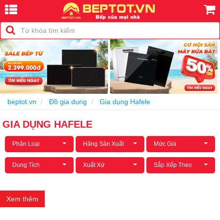
beptot.vn
Đồ gia dụng
Gia dụng Hafele
GIA DỤNG HAFELE
Phân Loại
Hãng Sản Xuất
Mức Giá
Dung Tích
Xuất Xứ
Sắp Xếp Theo
Xem thêm