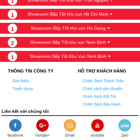
1
Showroom Bếp Tốt khu vực Hồ Chí Minh
1
Showroom Bếp Tốt khu vực Hà Giang
1
Showroom Bếp Tốt khu vực Nam Định
2
Showroom Bếp Tốt Khu Vực Ninh Bình
1
THÔNG TIN CÔNG TY
HỖ TRỢ KHÁCH HÀNG
Giới thiệu
Chính Sách Thanh Toán
Tuyển dụng
Chính sách vận chuyển
Chính Sách Đổi Trả
Chính Sách Bảo Hành
Liên kết với chúng tôi
zalo
facebook
Google+
Email
youtube
Zalo