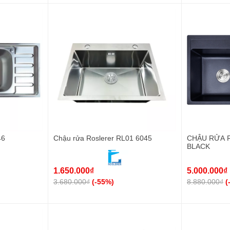
46
Chậu rửa Roslerer RL01 6045
CHẬU RỬA 
BLACK
1.650.000₫
5.000.000₫
3.680.000₫
(-55%)
8.880.000₫
(