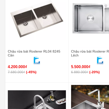
Chậu rửa bát Roslerer RL04 8245
Chậu rửa bát Roslerer 
Cân
Lệch
4.200.000₫
5.500.000₫
7.680.000₫
(-45%)
6.880.000₫
(-20%)