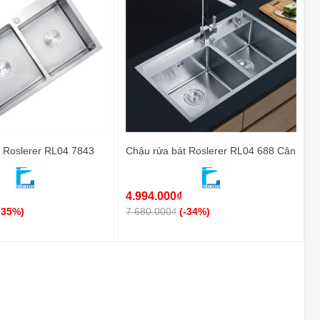
 Roslerer RL04 7843
Chậu rửa bát Roslerer RL04 688 Cân
4.994.000₫
-35%)
7.680.000₫
(-34%)