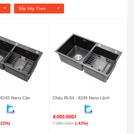
Sắp Xếp Theo
 8245 Nano Cân
Chậu RL04 - 8245 Nano Lệch
4.000.000₫
-22%)
7.080.000₫
(-43%)