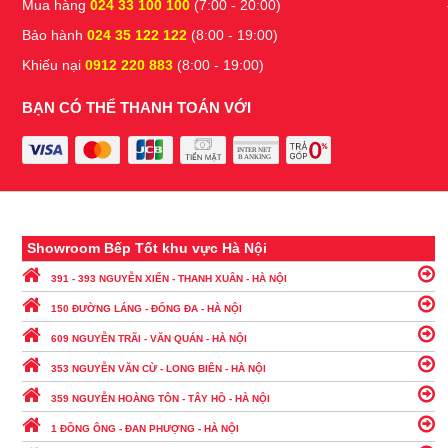
Mua hàng
024 33 100 100
(7:00 - 20:00)
Bảo hành
024 35 122 122
(8:00 - 19:00)
Khiếu nại
0912 220 883
(8:00 - 19:00)
BẠN CÓ THỂ THANH TOÁN VỚI
Showroom Bếp Tốt khu vực Hà Nội
391 - 393 NGUYỄN XIỂN - THANH XUÂN - HÀ NỘI
150 ĐƯỜNG LÁNG - ĐỐNG ĐA - HÀ NỘI
609 NGUYỄN TRÃI - VĂN QUÁN - HÀ NỘI
353 NGUYỄN VĂN CỪ - LONG BIÊN - HÀ NỘI
359 NGUYỄN HOÀNG TÔN - TÂY HỒ - HÀ NỘI
1 ĐỒNG ÔNG - ĐAN PHƯỢNG - HÀ NỘI