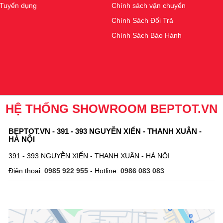
Tuyển dụng
Chính sách vận chuyển
Chính Sách Đổi Trả
Chính Sách Bảo Hành
HỆ THỐNG SHOWROOM BEPTOT.VN
BEPTOT.VN - 391 - 393 NGUYỄN XIỂN - THANH XUÂN -
HÀ NỘI
391 - 393 NGUYỄN XIỂN - THANH XUÂN - HÀ NỘI
Điện thoại:
0985 922 955
- Hotline:
0986 083 083