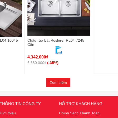
RL04 10045
Chậu rửa bát Roslerer RL04 7245
Cân
4.342.000₫
6.680.000₫
(-35%)
Xem thêm
THÔNG TIN CÔNG TY
HỖ TRỢ KHÁCH HÀNG
Giới thiệu
Chính Sách Thanh Toán