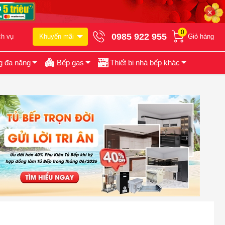
✕
0
0985 922 955
ch vụ
Khuyến mãi
Giỏ hàng
g đa năng
Bếp gas
Thiết bị nhà bếp khác