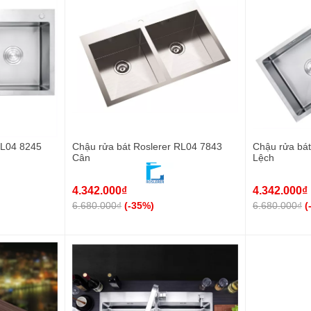
RL04 8245
Chậu rửa bát Roslerer RL04 7843
Chậu rửa bát
Cân
Lệch
4.342.000₫
4.342.000₫
6.680.000₫
(-35%)
6.680.000₫
(