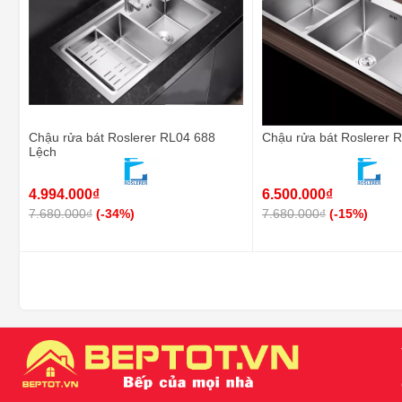
Chậu rửa bát Roslerer RL04 688
Chậu rửa bát Roslerer 
Lệch
4.994.000₫
6.500.000₫
7.680.000₫
(-34%)
7.680.000₫
(-15%)