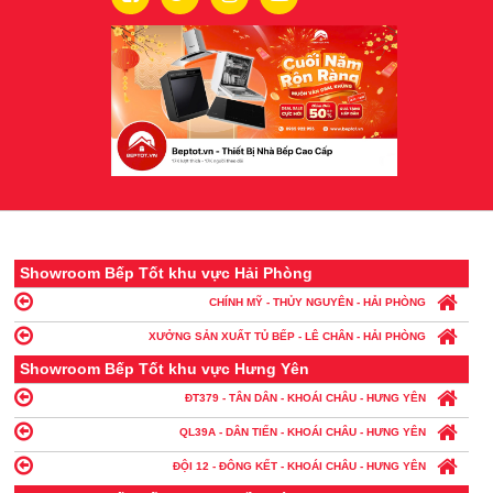
Showroom Bếp Tốt khu vực Hải Phòng
CHÍNH MỸ - THỦY NGUYÊN - HẢI PHÒNG
XƯỞNG SẢN XUẤT TỦ BẾP - LÊ CHÂN - HẢI PHÒNG
Showroom Bếp Tốt khu vực Hưng Yên
ĐT379 - TÂN DÂN - KHOÁI CHÂU - HƯNG YÊN
QL39A - DÂN TIẾN - KHOÁI CHÂU - HƯNG YÊN
ĐỘI 12 - ĐÔNG KẾT - KHOÁI CHÂU - HƯNG YÊN