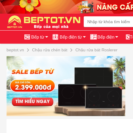
Bếp từ
Bếp điện từ
Bếp điện
T
beptot.vn
Chậu rửa chén bát
Chậu rửa bát Roslerer