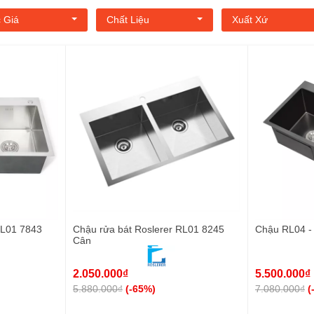
 Giá
Chất Liệu
Xuất Xứ
RL01 7843
Chậu rửa bát Roslerer RL01 8245
Chậu RL04 -
Cân
2.050.000₫
5.500.000₫
5.880.000₫
(-65%)
7.080.000₫
(