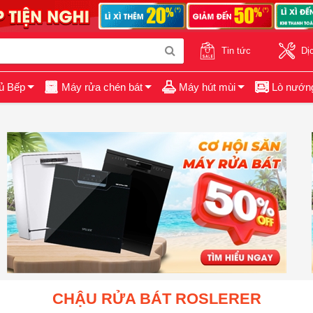
Tin tức
Dị
ủ Bếp
Máy rửa chén bát
Máy hút mùi
Lò nướn
CHẬU RỬA BÁT ROSLERER