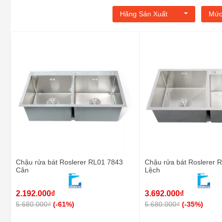
Hãng Sản Xuất
Mức
Chậu rửa bát Roslerer RL01 7843
Chậu rửa bát Roslerer 
Cân
Lệch
2.192.000₫
3.692.000₫
5.680.000₫
(-61%)
5.680.000₫
(-35%)