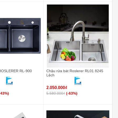
ROSLERER RL-900
Chậu rửa bát Roslerer RL01 8245
Lệch
2.050.000₫
-43%)
5.580.000₫
(-63%)