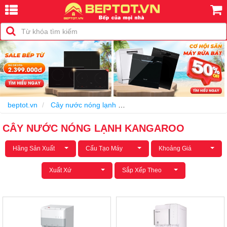
beptot.vn
Cây nước nóng lạnh
Cây nước nóng lạnh Kangaro
CÂY NƯỚC NÓNG LẠNH KANGAROO
Hãng Sản Xuất
Cấu Tạo Máy
Khoảng Giá
Xuất Xứ
Sắp Xếp Theo