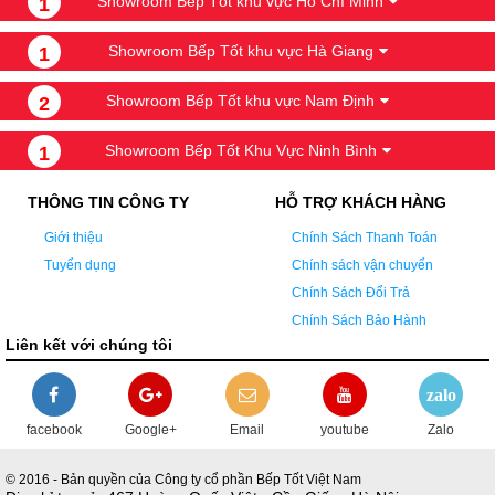
Showroom Bếp Tốt khu vực Hồ Chí Minh
1
Showroom Bếp Tốt khu vực Hà Giang
1
Showroom Bếp Tốt khu vực Nam Định
2
Showroom Bếp Tốt Khu Vực Ninh Bình
1
THÔNG TIN CÔNG TY
HỖ TRỢ KHÁCH HÀNG
Giới thiệu
Chính Sách Thanh Toán
Tuyển dụng
Chính sách vận chuyển
Chính Sách Đổi Trả
Chính Sách Bảo Hành
Liên kết với chúng tôi
zalo
facebook
Google+
Email
youtube
Zalo
© 2016 - Bản quyền của Công ty cổ phần Bếp Tốt Việt Nam