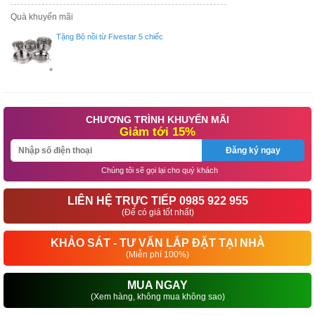
Quà khuyến mãi
Tặng Bộ nồi từ Fivestar 5 chiếc
CHƯƠNG TRÌNH KHUYẾN MÃI
Giảm tới 15%
Đăng ký ngay
Chúng tôi sẽ gọi lại cho quý khách
LIÊN HỆ TRỰC TIẾP 0985 922 955
(Để có giá tốt nhất)
KHẢO SÁT - TƯ VẤN LẮP ĐẶT TẠI NHÀ
(Miễn phí 100%)
MUA NGAY
(Xem hàng, không mua không sao)