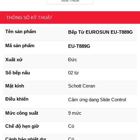
yên tâm khi sử dụng.  
XEM THÊM
THÔNG SỐ KỸ THUẬT
Tên sản phẩm
Bếp Từ EUROSUN EU-T889G
Mã sản phẩm
EU-T889G
Xuất xứ
Đức
Số bếp nấu
02 từ
Mặt kính
Schott Ceran
Điều khiển
Bếp Từ EUROSUN EU-T889G
Cảm ứng dạng Slide Control
2.
Mức công suất
9 mức
Đặc Điểm Nổi Bật Của Bếp Từ EUROSUN
EU-T889G
Chế độ hẹn giờ
Có
2.1
Thiết Kế, Chất Liệu
Cảnh báo nhiệt dư
Có