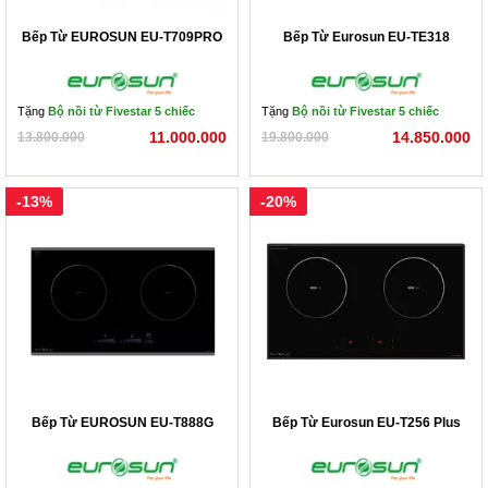
Bếp Từ EUROSUN EU-T709PRO
Bếp Từ Eurosun EU-TE318
Kích thước khoét đá 
(RxS)
690 x 410mm
Bảo hành
3 năm
Tặng
Bộ nồi từ Fivestar 5 chiếc
Tặng
Bộ nồi từ Fivestar 5 chiếc
11.000.000
14.850.000
13.800.000
19.800.000
-13%
-20%
Thân Bếp Được Làm Bằng Thép Không Gỉ Bền Bỉ
- Mâm từ và các linh kiện bên trong bếp đều được nhập 
khẩu chính hãng từ Đức.
Bếp Từ EUROSUN EU-T888G
Bếp Từ Eurosun EU-T256 Plus
- Bảng điều khiển cảm ứng dạng trượt Slide riêng biệt cho 
từng vùng nấu với 9 cấp độ công suất nhiệt độ khác nhau, 