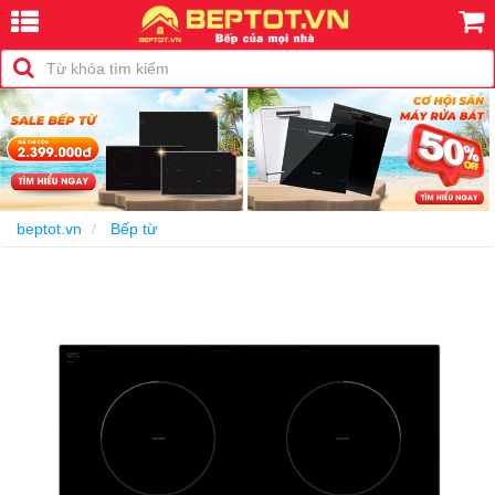
-10%
beptot.vn
Bếp từ