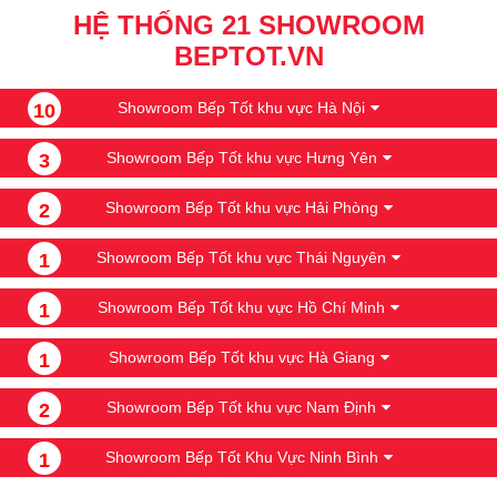
- Công nghệ nấu ăn hiện đại với nhiều tính năng thông 
HỆ THỐNG 21 SHOWROOM
BEPTOT.VN
minh, tiện lợi, an toàn giúp bạn vào bếp an nhàn và an tâm.
3.
Hướng Dẫn Sử Dụng Bếp Từ EUROSUN
Showroom Bếp Tốt khu vực Hà Nội
10
EU-T889G
Showroom Bếp Tốt khu vực Hưng Yên
3
Hướng dẫn sử dụng cơ bản:
Showroom Bếp Tốt khu vực Hải Phòng
2
Bước 1: 
Kết nối bếp từ với nguồn điện.
Bước 2:
 Đặt nồi lên chính giữa vùng nấu, nhấn nút khởi 
Showroom Bếp Tốt khu vực Thái Nguyên
1
động bếp.
Showroom Bếp Tốt khu vực Hồ Chí Minh
1
Bước 3:
 Chọn công suất nấu. Sử dụng các tính năng tiện 
ích như Booster, hẹn giờ nấu, khóa trẻ em nếu cần.
Showroom Bếp Tốt khu vực Hà Giang
1
Bước 4: 
Tắt bếp
Showroom Bếp Tốt khu vực Nam Định
2
Lưu Ý Cần Nhớ
Showroom Bếp Tốt Khu Vực Ninh Bình
1
Đọc kỹ hướng dẫn sử dụng kèm theo sản phẩm.