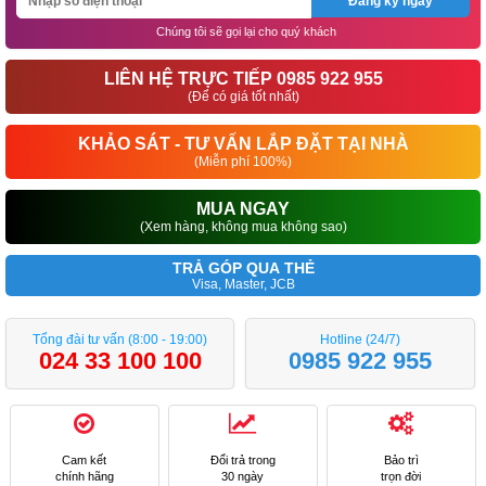
Đăng ký ngay
Chúng tôi sẽ gọi lại cho quý khách
LIÊN HỆ TRỰC TIẾP 0985 922 955
(Để có giá tốt nhất)
KHẢO SÁT - TƯ VẤN LẮP ĐẶT TẠI NHÀ
(Miễn phí 100%)
MUA NGAY
(Xem hàng, không mua không sao)
TRẢ GÓP QUA THẺ
Visa, Master, JCB
Tổng đài tư vấn (8:00 - 19:00)
Hotline (24/7)
024 33 100 100
0985 922 955
Cam kết
Đổi trả trong
Bảo trì
chính hãng
30 ngày
trọn đời