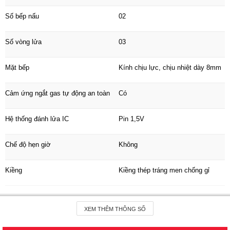
Số bếp nấu
02
Số vòng lửa
03
Mặt bếp
Kính chịu lực, chịu nhiệt dày 8mm
Cảm ứng ngắt gas tự động an toàn
Có
Hệ thống đánh lửa IC
Pin 1,5V
Chế độ hẹn giờ
Không
Kiềng
Kiềng thép tráng men chống gỉ
Bộ chia lửa
Patened hợp kim
XEM THÊM THÔNG SỐ
Chất liệu/ màu sắc
Kính đen