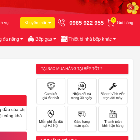
✕
0
0985 922 955
ch vụ
Khuyến mãi
Giỏ hàng
g đa năng
Bếp gas
Thiết bị nhà bếp khác
TẠI SAO MUA HÀNG TẠI BẾP TỐT ?
Cam kết
Nhận đổi trả
Bảo trì vĩnh viễn
giá tốt nhất
trong 30 ngày
trọn đời máy
 đầu của chị
ội cùng khả
Miễn phí lắp đặt
Giao hàng
Thanh toán
tại Hà Nội
toàn quốc
khi nhận hàng