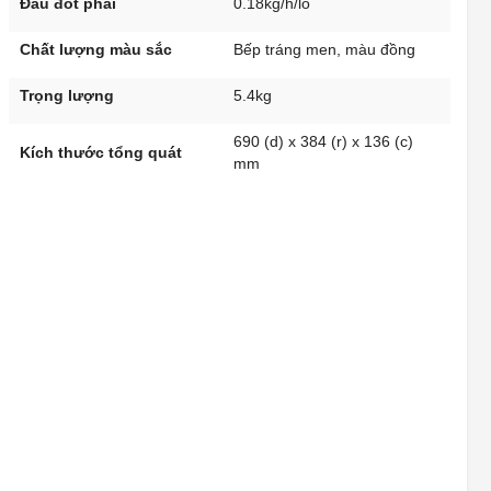
Đầu đốt phải
0.18kg/h/lò
ĐỐI DIỆN HỒ TÂN AN - ĐỘI 12 - ĐÔNG KẾT - KHOÁI CHÂU -
HƯNG YÊN
Chất lượng màu sắc
Bếp tráng men, màu đồng
BEPTOT.VN - 57 BẾ VĂN ĐÀN - MINH
KHAI - HÀ GIANG
Trọng lượng
5.4kg
57 BẾ VĂN ĐÀN - MINH KHAI - HÀ GIANG
690 (d) x 384 (r) x 136 (c)
BEPTOT.VN - NGHĨA PHÚ - NGHĨA HƯNG
Kích thước tổng quát
mm
- NAM ĐỊNH
NGHĨA PHÚ - NGHĨA HƯNG - NAM ĐỊNH
86 ĐINH TIÊN HOÀNG - HOA LƯ - NINH
BÌNH
86 ĐINH TIÊN HOÀNG - HOA LƯ - NINH BÌNH
36 TRẦN HƯNG ĐẠO - LIỄU ĐỀ - NGHĨA
HƯNG - NAM ĐỊNH
36 TRẦN HƯNG ĐẠO - LIỄU ĐỀ - NGHĨA HƯNG - NAM ĐỊNH