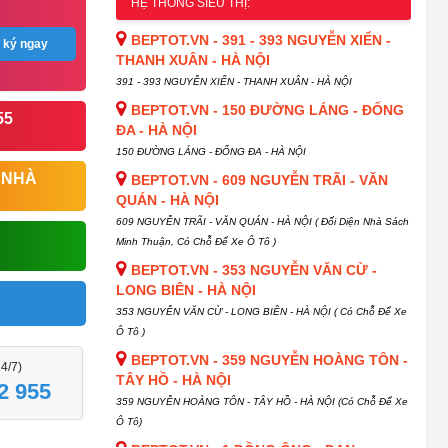
HỆ THỐNG SIÊU THỊ:
BEPTOT.VN - 391 - 393 NGUYỄN XIỂN -
 ký ngay
THANH XUÂN - HÀ NỘI
391 - 393 NGUYỄN XIỂN - THANH XUÂN - HÀ NỘI
BEPTOT.VN - 150 ĐƯỜNG LÁNG - ĐỐNG
55
ĐA - HÀ NỘI
150 ĐƯỜNG LÁNG - ĐỐNG ĐA - HÀ NỘI
 NHÀ
BEPTOT.VN - 609 NGUYỄN TRÃI - VĂN
QUÁN - HÀ NỘI
609 NGUYỄN TRÃI - VĂN QUÁN - HÀ NỘI ( Đối Diện Nhà Sách
Minh Thuận, Có Chỗ Để Xe Ô Tô )
BEPTOT.VN - 353 NGUYỄN VĂN CỪ -
LONG BIÊN - HÀ NỘI
353 NGUYỄN VĂN CỪ - LONG BIÊN - HÀ NỘI ( Có Chỗ Để Xe
Ô Tô )
BEPTOT.VN - 359 NGUYỄN HOÀNG TÔN -
24/7)
TÂY HỒ - HÀ NỘI
2 955
359 NGUYỄN HOÀNG TÔN - TÂY HỒ - HÀ NỘI (Có Chỗ Để Xe
Ô Tô)