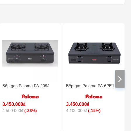
BEPTOT.VN - 1 ĐỒNG ÔNG - ĐAN
PHƯỢNG - HÀ NỘI
1 ĐỒNG ÔNG - ĐAN PHƯỢNG - HÀ NỘI
BEPTOT.VN - 41 TÂY SƠN - ĐAN
PHƯỢNG - HÀ NỘI
41 TÂY SƠN - ĐAN PHƯỢNG - HÀ NỘI
BEPTOT.VN - 58 ĐƯỜNG VẠN XUÂN -
KHU 6 - TT TRÔI - HOÀI ĐỨC - HÀ NỘI
BEPTOT.VN - 58 ĐƯỜNG VẠN XUÂN - KHU 6 - TT TRÔI - HOÀI
ĐỨC - HÀ NỘI
XƯỞNG SẢN XUẤT TỦ BẾP - PHƯƠNG
ĐÌNH - ĐAN PHƯỢNG
Xã Phương Đình - Huyện Đan Phượng - Hà Nội
Bếp gas Paloma PA-209J
Bếp gas Paloma PA-6PEJ
XƯỞNG SẢN XUẤT - THIẾT BỊ NHÀ BẾP
INOX - TỪ LIÊM
KM SỐ 6 + 825 ĐẠI LỘ THĂNG LONG, TÂY MỖ, NAM TỪ
3.450.000₫
3.450.000₫
LIÊM, HÀ NỘI
4.500.000₫
(-23%)
4.100.000₫
(-15%)
BEPTOT.VN - 126 ĐẶNG NGUYÊN CẨN -
PHƯỜNG 13 - QUẬN 6 - HỒ CHÍ MINH
126 ĐẶNG NGUYÊN CẨN - PHƯỜNG 13 - QUẬN 6 - HỒ CHÍ