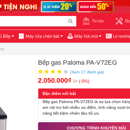
Tin tức
Dị
ủ Bếp
Máy rửa chén bát
Máy hút mùi
Lò nướn
ma
Bếp gas Paloma PA-V72EG
(Xem
17
đánh giá)
2.050.000₫
0₫
(-0%)
Đặc điểm nổi bật
Bếp gas Paloma PA-V72EG là sự lựa chọn hàng
em nội trợ bởi nhiều ưu điểm, tính năng vượt tr
năng tiết kiệm nhiên liệu tối ưu.
CHƯƠNG TRÌNH KHUYẾN MÃI