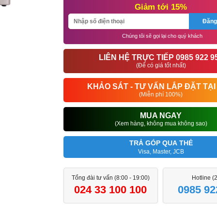
Giảm tới 15%
Đăng
Chúng tôi sẽ gọi lại cho quý khách
LIÊN HỆ TRỰC TIẾP 0985 922 9
(Để có giá tốt nhất)
KHẢO SÁT - TƯ VẤN LẮP ĐẶT TẠI
(Miễn phí 100%)
MUA NGAY
(Xem hàng, không mua không sao)
TRẢ GÓP QUA THẺ
Visa, Master, JCB
Tổng đài tư vấn (8:00 - 19:00)
Hotline (
024 33 100 100
0985 92