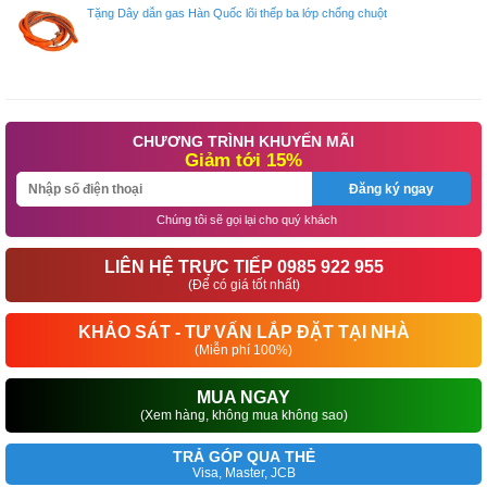
Tặng Dây dẫn gas Hàn Quốc lõi thếp ba lớp chống chuột
CHƯƠNG TRÌNH KHUYẾN MÃI
Giảm tới 15%
Đăng ký ngay
Chúng tôi sẽ gọi lại cho quý khách
LIÊN HỆ TRỰC TIẾP 0985 922 955
(Để có giá tốt nhất)
KHẢO SÁT - TƯ VẤN LẮP ĐẶT TẠI NHÀ
(Miễn phí 100%)
MUA NGAY
(Xem hàng, không mua không sao)
TRẢ GÓP QUA THẺ
Visa, Master, JCB