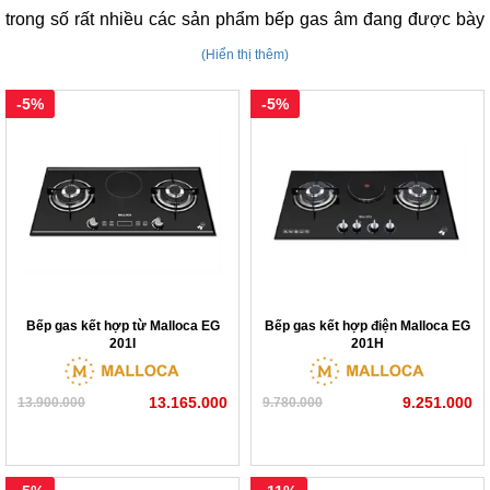
trong số rất nhiều các sản phẩm bếp gas âm đang được bày
bán thì
bếp gas âm Malloca
đang nhận được nhiều phản hồi
(Hiển thị thêm)
và đánh giá tích cực từ phía khách hàng hơn cả. Cùng theo
-5%
-5%
dõi bài viết dưới đây của chúng tôi để cập nhật thêm một số
thông tin về dòng sản phẩm này.
Bếp gas kết hợp từ Malloca EG
Bếp gas kết hợp điện Malloca EG
201I
201H
13.165.000
9.251.000
13.900.000
9.780.000