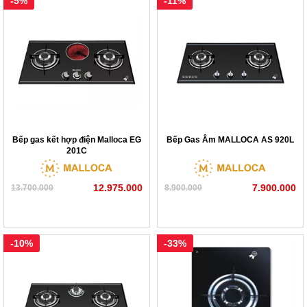
-5%
-11%
Bếp gas kết hợp điện Malloca EG
Bếp Gas Âm MALLOCA AS 920L
201C
12.975.000
7.900.000
13.700.000
8.900.000
-10%
-33%