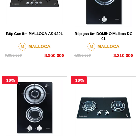
Bếp Gas âm MALLOCA AS 930L
Bếp gas âm DOMINO Malloca DG
01
8.950.000
3.210.000
9.950.000
4.850.000
-10%
-10%