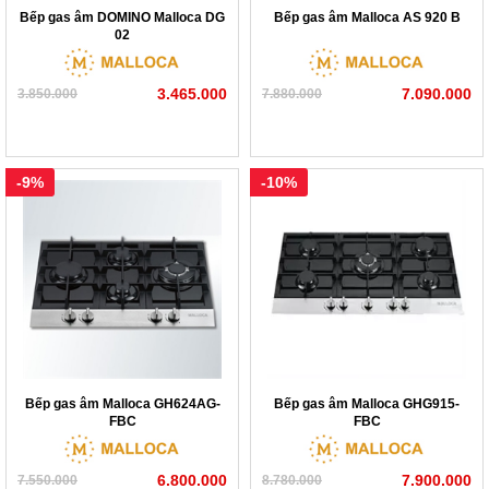
Bếp gas âm DOMINO Malloca DG
Bếp gas âm Malloca AS 920 B
02
3.465.000
7.090.000
3.850.000
7.880.000
-9%
-10%
Bếp gas âm Malloca GH624AG-
Bếp gas âm Malloca GHG915-
FBC
FBC
6.800.000
7.900.000
7.550.000
8.780.000