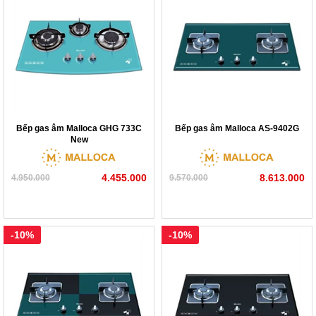
Bếp gas âm Malloca GHG 733C
Bếp gas âm Malloca AS-9402G
New
4.455.000
8.613.000
4.950.000
9.570.000
-10%
-10%