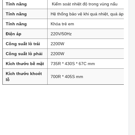
MINH
Tính năng
Kiểm soát nhiệt độ trong vùng nấu
BEPTOT.VN - 74 VIỆT BẮC - QUANG
Tính năng
Hệ thống bảo vệ khi quá nhiệt, quá áp
TRUNG - THÁI NGUYÊN
SỐ NHÀ 74 KHU DÂN CƯ MỚI VIỆT BẮC
Tính năng
Khóa trẻ em
CHÍNH MỸ - THỦY NGUYÊN - HẢI PHÒNG
Điện áp
220V/50Hz
CHÍNH MỸ, THỦY NGUYÊN, HẢI PHÒNG
Công suất lò trái
2200W
XƯỞNG SẢN XUẤT TỦ BẾP - LÊ CHÂN -
HẢI PHÒNG
Công suất lò phải
2200W
85 Dân Lập - Dư Hàng Kênh - Lê Chân - Hải Phòng
Kích thước bề mặt
735R * 430S * 67C mm
BEPTOT.VN - ĐT379 - TÂN DÂN - KHOÁI
Kích thước khoét
CHÂU - HƯNG YÊN
700R * 405S mm
lỗ
ĐT379 - TÂN DÂN - KHOÁI CHÂU - HƯNG YÊN (SAU TRƯỜNG
ĐẠI HỌC KỸ THUẬT 1 HƯNG YÊN, CÁCH NGÃ TƯ DÂN TIẾN
500M HƯỚNG ĐI ECOPARK)
BEPTOT.VN - QL39A - DÂN TIẾN - KHOÁI
CHÂU - HƯNG YÊN
QL39A ( SÁT CẦU ĐOÀN VIÊN ) DÂN TIẾN - KHOÁI CHÂU -
HƯNG YÊN
BEPTOT.VN - ĐỘI 12 - ĐÔNG KẾT -
KHOÁI CHÂU - HƯNG YÊN