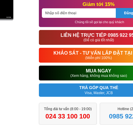
Giảm tới 15%
Đăng
Chúng tôi sẽ gọi lại cho quý khách
LIÊN HỆ TRỰC TIẾP 0985 922 9
(Để có giá tốt nhất)
KHẢO SÁT - TƯ VẤN LẮP ĐẶT TẠI
(Miễn phí 100%)
MUA NGAY
(Xem hàng, không mua không sao)
TRẢ GÓP QUA THẺ
Visa, Master, JCB
Tổng đài tư vấn (8:00 - 19:00)
Hotline (
024 33 100 100
0985 92