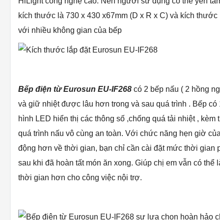
HiLight công nghệ cao. Nên người sữ dụng có thể yên tâm
kích thước là 730 x 430 x67mm (D x R x C) và kích thướ
với nhiều không gian của bếp
Bếp điện từ
Eurosun EU-IF268
có 2 bếp nấu ( 2 hồng ng
và giữ nhiệt được lâu hơn trong và sau quá trình . Bếp 
hình LED hiển thị các thông số ,chống quá tải nhiệt , kèm
quá trình nấu vô cùng an toàn. Với chức năng hẹn giờ củ
động hơn về thời gian, bạn chỉ cần cài đặt mức thời gian 
sau khi đã hoàn tất món ăn xong. Giúp chị em vẫn có thể l
thời gian hơn cho công việc nội trợ.