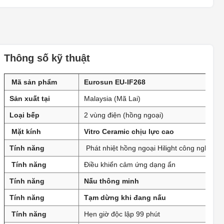
BEPTOT.VN - 1 ĐỒNG ÔNG - ĐAN
PHƯỢNG - HÀ NỘI
1 ĐỒNG ÔNG - ĐAN PHƯỢNG - HÀ NỘI
BEPTOT.VN - 41 TÂY SƠN - ĐAN
PHƯỢNG - HÀ NỘI
Thông số kỹ thuật
41 TÂY SƠN - ĐAN PHƯỢNG - HÀ NỘI
BEPTOT.VN - 58 ĐƯỜNG VẠN XUÂN -
KHU 6 - TT TRÔI - HOÀI ĐỨC - HÀ NỘI
Mã sản phẩm
Eurosun EU-IF268
BEPTOT.VN - 58 ĐƯỜNG VẠN XUÂN - KHU 6 - TT TRÔI - HOÀI
Sản xuất tại
Malaysia (Mã Lai)
ĐỨC - HÀ NỘI
Loại bếp
2 vùng điện (hồng ngoại)
XƯỞNG SẢN XUẤT TỦ BẾP - PHƯƠNG
ĐÌNH - ĐAN PHƯỢNG
Mặt kính
Vitro Ceramic chịu lực cao
Xã Phương Đình - Huyện Đan Phượng - Hà Nội
Tính năng
Phát nhiệt hồng ngoại Hilight công nghệ ca
XƯỞNG SẢN XUẤT - THIẾT BỊ NHÀ BẾP
INOX - TỪ LIÊM
Tính năng
Điều khiển cảm ứng dạng ẩn
KM SỐ 6 + 825 ĐẠI LỘ THĂNG LONG, TÂY MỖ, NAM TỪ
Tính năng
Nấu thông minh
LIÊM, HÀ NỘI
BEPTOT.VN - 126 ĐẶNG NGUYÊN CẨN -
Tính năng
Tạm dừng khi đang nấu
PHƯỜNG 13 - QUẬN 6 - HỒ CHÍ MINH
Tính năng
Hẹn giờ độc lập 99 phút
126 ĐẶNG NGUYÊN CẨN - PHƯỜNG 13 - QUẬN 6 - HỒ CHÍ