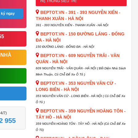
HỆ THỐNG SIÊU THỊ:
BEPTOT.VN - 391 - 393 NGUYỄN XIỂN -
 ký ngay
THANH XUÂN - HÀ NỘI
391 - 393 NGUYỄN XIỂN - THANH XUÂN - HÀ NỘI
BEPTOT.VN - 150 ĐƯỜNG LÁNG - ĐỐNG
55
ĐA - HÀ NỘI
150 ĐƯỜNG LÁNG - ĐỐNG ĐA - HÀ NỘI
 NHÀ
BEPTOT.VN - 609 NGUYỄN TRÃI - VĂN
QUÁN - HÀ NỘI
609 NGUYỄN TRÃI - VĂN QUÁN - HÀ NỘI ( Đối Diện Nhà Sách
Minh Thuận, Có Chỗ Để Xe Ô Tô )
BEPTOT.VN - 353 NGUYỄN VĂN CỪ -
LONG BIÊN - HÀ NỘI
353 NGUYỄN VĂN CỪ - LONG BIÊN - HÀ NỘI ( Có Chỗ Để Xe
Ô Tô )
BEPTOT.VN - 359 NGUYỄN HOÀNG TÔN -
24/7)
TÂY HỒ - HÀ NỘI
2 955
359 NGUYỄN HOÀNG TÔN - TÂY HỒ - HÀ NỘI (Có Chỗ Để Xe
Ô Tô)