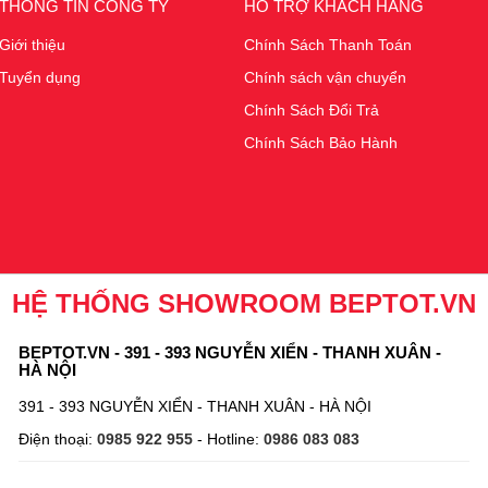
THÔNG TIN CÔNG TY
HỖ TRỢ KHÁCH HÀNG
Giới thiệu
Chính Sách Thanh Toán
Tuyển dụng
Chính sách vận chuyển
Chính Sách Đổi Trả
Chính Sách Bảo Hành
HỆ THỐNG SHOWROOM BEPTOT.VN
BEPTOT.VN - 391 - 393 NGUYỄN XIỂN - THANH XUÂN -
HÀ NỘI
391 - 393 NGUYỄN XIỂN - THANH XUÂN - HÀ NỘI
Điện thoại:
0985 922 955
- Hotline:
0986 083 083