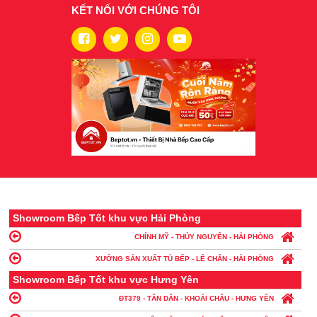
KẾT NỐI VỚI CHÚNG TÔI
Showroom Bếp Tốt khu vực Hải Phòng
CHÍNH MỸ - THỦY NGUYÊN - HẢI PHÒNG
XƯỞNG SẢN XUẤT TỦ BẾP - LÊ CHÂN - HẢI PHÒNG
Showroom Bếp Tốt khu vực Hưng Yên
ĐT379 - TÂN DÂN - KHOÁI CHÂU - HƯNG YÊN