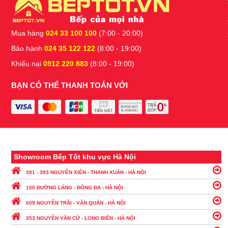
Mua hàng
024 33 100 100
(7:00 - 20:00)
Bảo hành
024 35 122 122
(8:00 - 19:00)
Khiếu nại
0912 220 883
(8:00 - 19:00)
BẠN CÓ THỂ THANH TOÁN VỚI
Showroom Bếp Tốt khu vực Hà Nội
391 - 393 NGUYỄN XIỂN - THANH XUÂN - HÀ NỘI
150 ĐƯỜNG LÁNG - ĐỐNG ĐA - HÀ NỘI
609 NGUYỄN TRÃI - VĂN QUÁN - HÀ NỘI
353 NGUYỄN VĂN CỪ - LONG BIÊN - HÀ NỘI