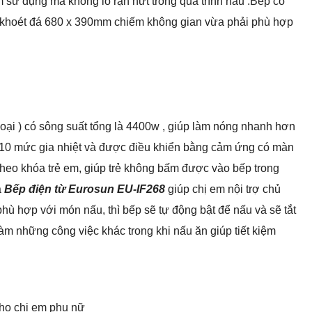
 sữ dụng mà không lo rạn nứt trong quá trình nấu .Bếp có
c khoét đá 680 x 390mm chiếm không gian vừa phải phù hợp
oại ) có sông suất tổng là 4400w , giúp làm nóng nhanh hơn
có 10 mức gia nhiệt và được điều khiển bằng cảm ứng có màn
 theo khóa trẻ em, giúp trẻ không bấm được vào bếp trong
a
Bếp điện từ
Eurosun EU-IF268
giúp chị em nội trợ chủ
phù hợp với món nấu, thì bếp sẽ tự động bật để nấu và sẽ tắt
àm những công việc khác trong khi nấu ăn giúp tiết kiệm