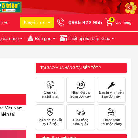
✕
0
0985 922 955
ch vụ
Khuyến mãi
Giỏ hàng
g đa năng
Bếp gas
Thiết bị nhà bếp khác
TẠI SAO MUA HÀNG TẠI BẾP TỐT ?
Cam kết
Nhận đổi trả
Bảo trì vĩnh viễn
giá tốt nhất
trong 30 ngày
trọn đời máy
ờng Việt Nam
hiên tại
Miễn phí lắp đặt
Giao hàng
Thanh toán
tại Hà Nội
toàn quốc
khi nhận hàng