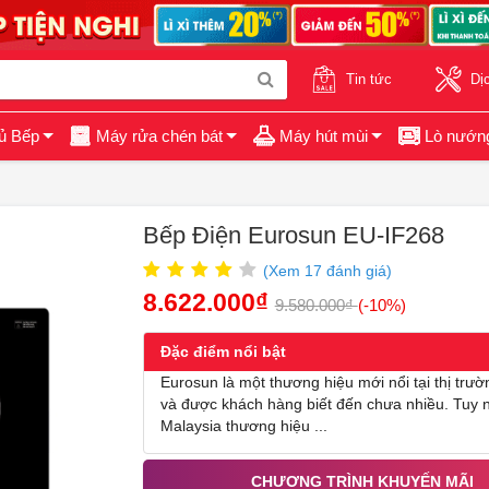
Tin tức
Dị
ủ Bếp
Máy rửa chén bát
Máy hút mùi
Lò nướn
Bếp Điện Eurosun EU-IF268
(Xem
17
đánh giá)
8.622.000₫
9.580.000₫
(-10%)
Đặc điểm nổi bật
Eurosun là một thương hiệu mới nổi tại thị trư
và được khách hàng biết đến chưa nhiều. Tuy n
Malaysia thương hiệu ...
CHƯƠNG TRÌNH KHUYẾN MÃI