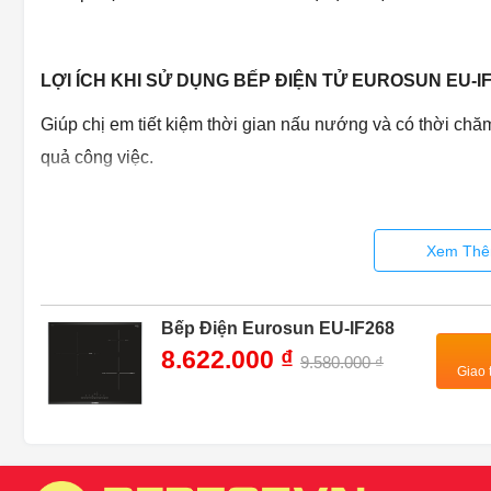
LỢI ÍCH KHI SỬ DỤNG BẾP ĐIỆN TỬ EUROSUN EU-I
Giúp chị em tiết kiệm thời gian nấu nướng và có thời chăm
quả công việc.
Bếp với nhiều chức năng hiện đại thông minh nên bếp rất
Bếp với thiết kế sang trọng hiện đại sẽ mang đến cho bạn
Xem Thê
cảm giác thoải mái nhất khi nấu nướng
Liên hệ theo số điện thoại
0986.083.083 – 024 33 100 10
Bếp Điện Eurosun EU-IF268
đầy đủ nhất.
8.622.000 ₫
9.580.000 ₫
Giao 